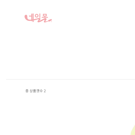
총 상품갯수
2