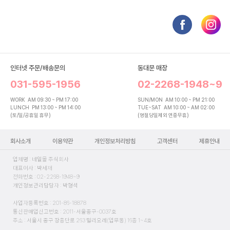
인터넷 주문/배송문의
동대문 매장
031-595-1956
02-2268-1948~9
WORK
AM 09:30 ~ PM 17:00
SUN/MON
AM 10:00 ~ PM 21:00
LUNCH
PM 13:00 ~ PM 14:00
TUE~SAT
AM 10:00 ~ AM 02:00
(토/일/공휴일 휴무)
(명절당일제외 연중무휴)
회사소개
이용약관
개인정보처리방침
고객센터
제휴안내
업체명 : 네일몰 주식회사
대표이사 : 박세재
전화번호 : 02-2268-1948~9
개인정보관리담당자 : 박형석
사업자등록번호 : 201-86-18878
통신판매업신고번호 : 2011-서울중구-0037호
주소 : 서울시 중구 장충단로 263 밀리오레(업무동) 16층 1~4호