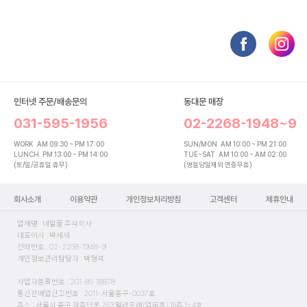
인터넷 주문/배송문의
동대문 매장
031-595-1956
02-2268-1948~9
WORK
AM 09:30 ~ PM 17:00
SUN/MON
AM 10:00 ~ PM 21:00
LUNCH
PM 13:00 ~ PM 14:00
TUE~SAT
AM 10:00 ~ AM 02:00
(토/일/공휴일 휴무)
(명절당일제외 연중무휴)
회사소개
이용약관
개인정보처리방침
고객센터
제휴안내
업체명 : 네일몰 주식회사
대표이사 : 박세재
전화번호 : 02-2268-1948~9
개인정보관리담당자 : 박형석
사업자등록번호 : 201-86-18878
통신판매업신고번호 : 2011-서울중구-0037호
주소 : 서울시 중구 장충단로 263 밀리오레(업무동) 16층 1~4호