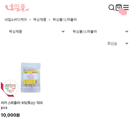
네일&바디케어
왁싱제품
왁싱볼/스파츌라
리카 스파츌라-XS(특소)-100
pcs
10,000원