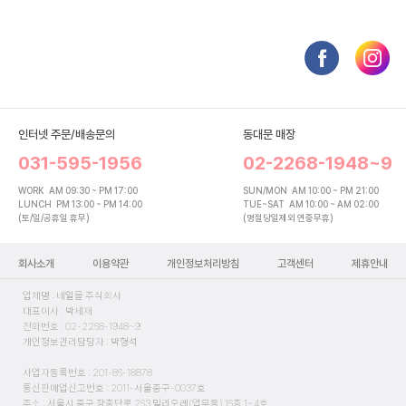
인터넷 주문/배송문의
동대문 매장
031-595-1956
02-2268-1948~9
WORK
AM 09:30 ~ PM 17:00
SUN/MON
AM 10:00 ~ PM 21:00
LUNCH
PM 13:00 ~ PM 14:00
TUE~SAT
AM 10:00 ~ AM 02:00
(토/일/공휴일 휴무)
(명절당일제외 연중무휴)
회사소개
이용약관
개인정보처리방침
고객센터
제휴안내
업체명 : 네일몰 주식회사
대표이사 : 박세재
전화번호 : 02-2268-1948~9
개인정보관리담당자 : 박형석
사업자등록번호 : 201-86-18878
통신판매업신고번호 : 2011-서울중구-0037호
주소 : 서울시 중구 장충단로 263 밀리오레(업무동) 16층 1~4호