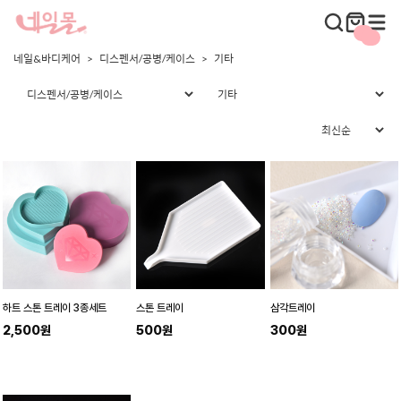
네일&바디케어
디스펜서/공병/케이스
기타
하트 스톤 트레이 3종세트
스톤 트레이
삼각트레이
2,500원
500원
300원