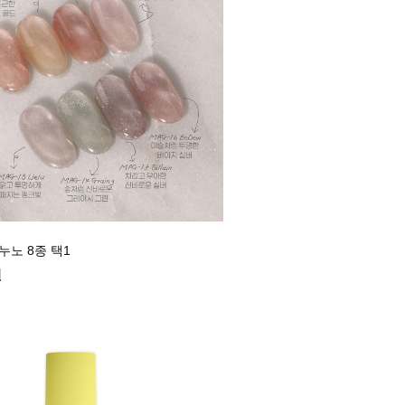
누노 8종 택1
원