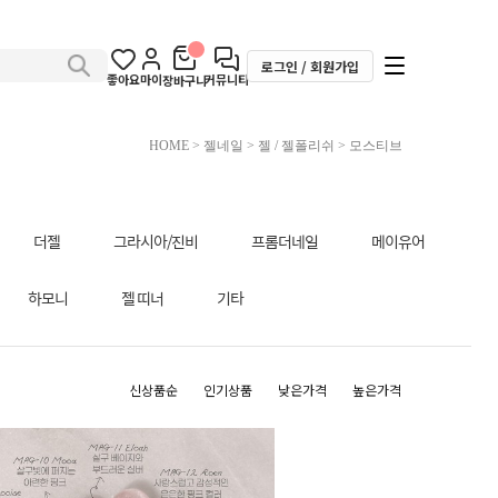
로그인 / 회원가입
좋아요
마이
커뮤니티
장바구니
HOME
>
젤네일
>
젤 / 젤폴리쉬
>
모스티브
더젤
그라시아/진비
프롬더네일
메이유어
하모니
젤 띠너
기타
신상품순
인기상품
낮은가격
높은가격