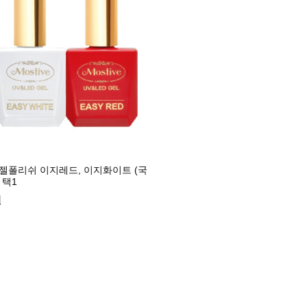
젤폴리쉬 이지레드, 이지화이트 (국
 택1
원