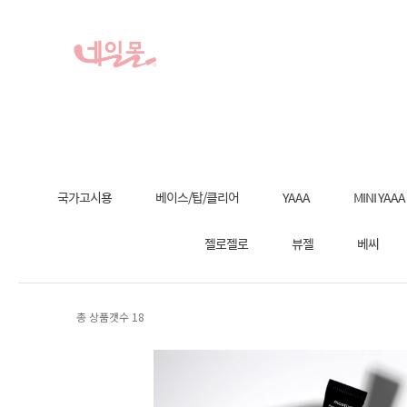
국가고시용
베이스/탑/클리어
YAAA
MINI YAAA
젤로젤로
뷰젤
베씨
총 상품갯수
18