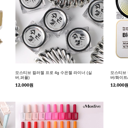
모스티브 젤
모스티브 컬러젤 프로 4g 수은젤 라이너 (실
버/화이트/
버,퍼플)
12,000
12,000원