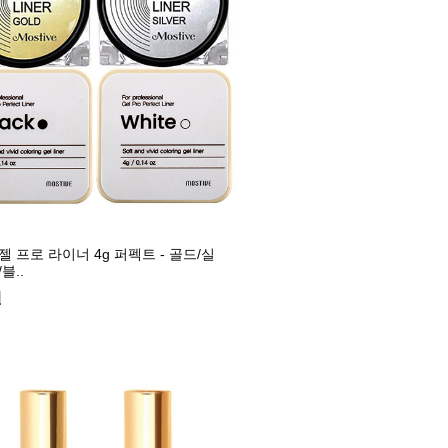
 프로 라이너 4g 퍼펙트 - 골드/실
블..
원