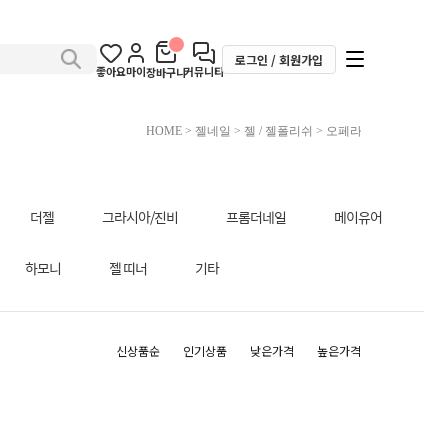
로그인 / 회원가입
좋아요
마이
커뮤니티
장바구니
HOME
>
젤네일
>
젤 / 젤폴리쉬
>
오페라
더젤
그라시아/진비
프롬더네일
메이유어
하모니
젤 띠너
기타
신상품순
인기상품
낮은가격
높은가격