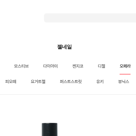
젤네일
모스티브
다이아미
켄지코
디젤
오페라
피오떼
요거트젤
퍼스트스트릿
유키
뷰닉스