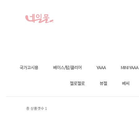
국가고시용
베이스/탑/클리어
YAAA
MINI YAAA
젤로젤로
뷰젤
베씨
총 상품갯수
1