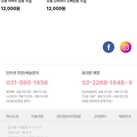
뷰젤 퍼펙트 탑젤 10g
뷰젤 오버레이 오빠탑젤 10g
12,000원
12,000원
인터넷 주문/배송문의
동대문 매장
031-595-1956
02-2268-1948~9
WORK
AM 09:30 ~ PM 17:00
SUN/MON
AM 10:00 ~ PM 21:00
LUNCH
PM 13:00 ~ PM 14:00
TUE~SAT
AM 10:00 ~ AM 02:00
(토/일/공휴일 휴무)
(명절당일제외 연중무휴)
회사소개
이용약관
개인정보처리방침
고객센터
제휴안내
업체명 : 네일몰 주식회사
대표이사 : 박세재