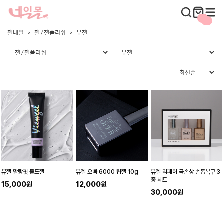
젤네일
젤 / 젤폴리쉬
뷰젤
뷰젤 말랑핏 몰드젤
뷰젤 오빠 6000 탑젤 10g
뷰젤 리페어 극손상 손톱복구 3
종 세트
15,000원
12,000원
30,000원