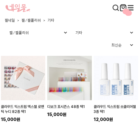
젤네일
젤 / 젤폴리쉬
기타
클라우드 익스트림 엑스젤 로맨
디보크 포시즌스 48종 택1
클라우드 익스트림 쏘클리어젤
틱 누디 82종 택1
3종 택1
15,000원
15,000원
12,000원