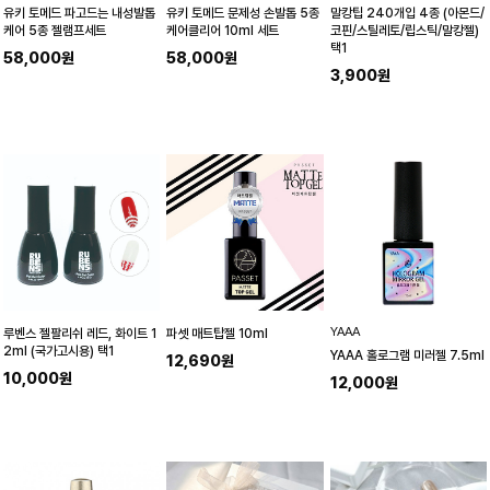
유키 토메드 파고드는 내성발톱
유키 토메드 문제성 손발톱 5종
말캉팁 240개입 4종 (아몬드/
케어 5종 젤램프세트
케어클리어 10ml 세트
코핀/스틸레토/립스틱/말캉젤)
택1
58,000원
58,000원
3,900원
YAAA
루벤스 젤팔리쉬 레드, 화이트 1
파셋 매트탑젤 10ml
2ml (국가고시용) 택1
YAAA 홀로그램 미러젤 7.5ml
12,690원
10,000원
12,000원