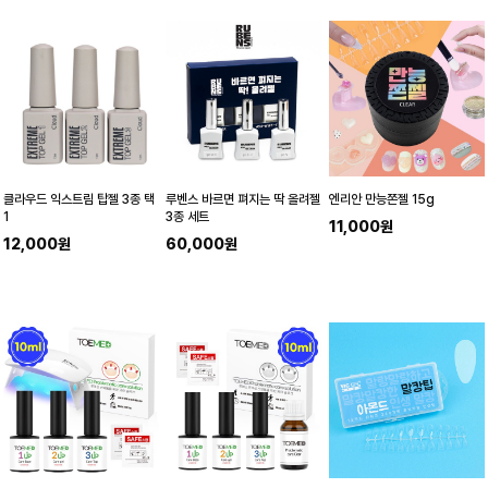
클라우드 익스트림 탑젤 3종 택
루벤스 바르면 펴지는 딱 올려젤
엔리안 만능쫀젤 15g
1
3종 세트
11,000원
12,000원
60,000원