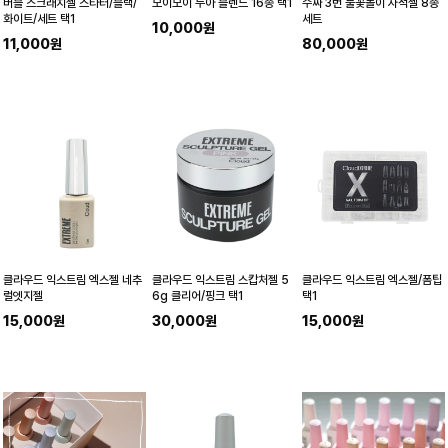
버블 스크래치젤 스타터/블랙/
모이모이 누아 블렌드 16종 택1
수짜 3번 불꽃놀이 자석젤 8종
화이트/세트 택1
세트
10,000원
11,000원
80,000원
클라우드 익스트림 엑스젤 네추
클라우드 익스트림 스캅처젤 5
클라우드 익스트림 엑스젤/폼팁
럴엣지젤
6g 클리어/핑크 택1
택1
15,000원
30,000원
15,000원