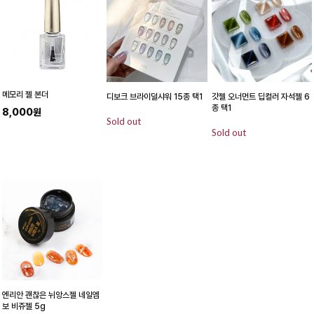
메모리 젤 본더
디보크 브라이덜샤워 15종 택1
갓젤 오너먼트 딥컬러 자석젤 6
종 택1
8,000원
Sold out
Sold out
엔리안 괜찮은 뉘앙스젤 네일엠
보 비쥬젤 5g