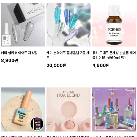
케미 실키 레이어드 자석젤
케미 논와이프 물방울젤 2종 세
유키 토메드 문제성 손발톱 케어
트
클리어15ml/60ml 택1
8,900원
20,000원
4,900원