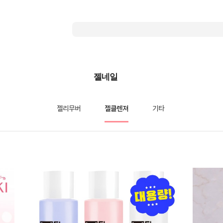
젤네일
젤리무버
젤클렌져
기타