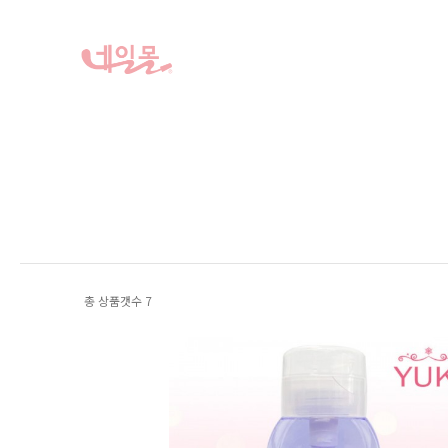
총 상품갯수
7