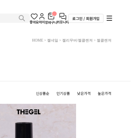
로그인 / 회원가입
좋아요
마이
커뮤니티
장바구니
HOME
>
젤네일
>
젤리무버/젤클렌져
>
젤클렌져
신상품순
인기상품
낮은가격
높은가격