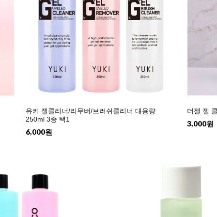
유키 젤클리너/리무버/브러쉬클리너 대용량
더젤 젤 클
250ml 3종 택1
3,000원
6,000원