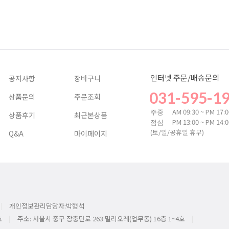
인터넷 주문/배송문의
공지사항
장바구니
031-595-1
상품문의
주문조회
AM 09:30 ~ PM 17:
주중
상품후기
최근본상품
PM 13:00 ~ PM 14:
점심
(토/일/공휴일 휴무)
Q&A
마이페이지
개인정보관리담당자:박형석
호
주소: 서울시 중구 장충단로 263 밀리오레(업무동) 16층 1~4호