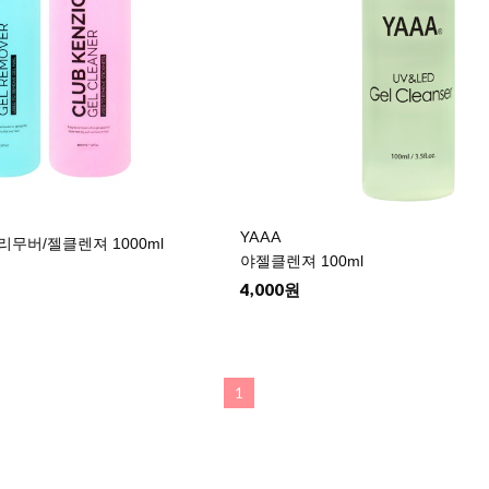
YAAA
리무버/젤클렌져 1000ml
야젤클렌져 100ml
4,000원
1