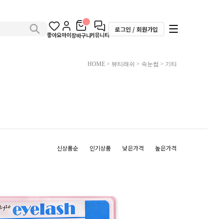
로그인 / 회원가입
좋아요
마이
커뮤니티
장바구니
HOME
>
뷰티래쉬
>
속눈썹
>
기타
신상품순
인기상품
낮은가격
높은가격