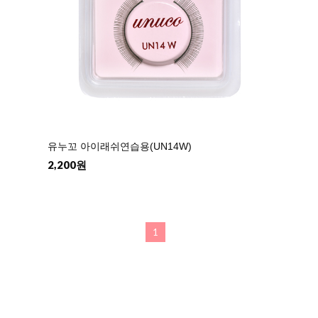
유누꼬 아이래쉬연습용(UN14W)
2,200원
1