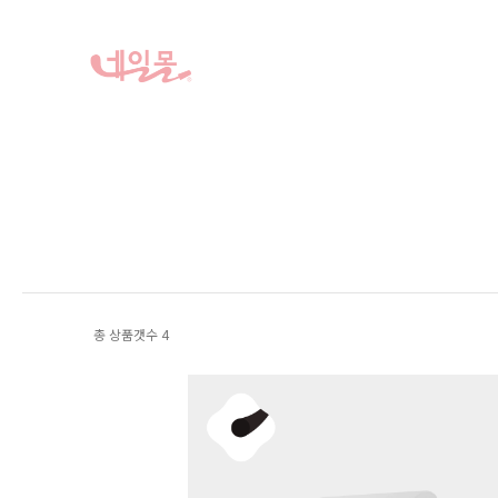
총 상품갯수
4