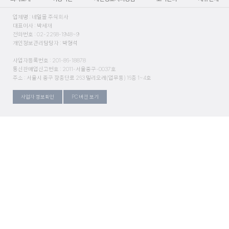
업체명 : 네일몰 주식회사
대표이사 : 박세재
전화번호 : 02-2268-1948~9
개인정보관리담당자 : 박형석
사업자등록번호 : 201-86-18878
통신판매업신고번호 : 2011-서울중구-0037호
주소 : 서울시 중구 장충단로 263 밀리오레(업무동) 16층 1~4호
사업자 정보확인
PC 버전 보기