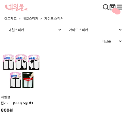
아트재료
네일스티커
가이드 스티커
네일몰
팁가이드 (SBJ) 5종 택1
800원