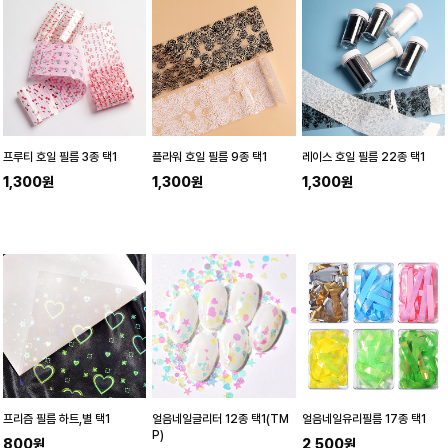
프루티 호일 필름 3종 택1
플라워 호일 필름 9종 택1
레이스 호일 필름 22종 택1
1,300원
1,300원
1,300원
프리즘 필름 하트,별 택1
얼음네일글리터 12종 택1(TM
얼음네일유리필름 17종 택1
P)
800원
2,500원