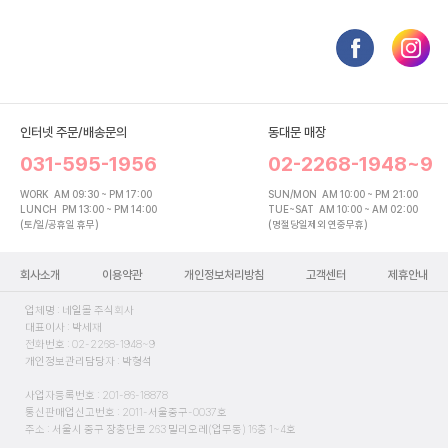
인터넷 주문/배송문의
동대문 매장
031-595-1956
02-2268-1948~9
WORK
AM 09:30 ~ PM 17:00
SUN/MON
AM 10:00 ~ PM 21:00
LUNCH
PM 13:00 ~ PM 14:00
TUE~SAT
AM 10:00 ~ AM 02:00
(토/일/공휴일 휴무)
(명절당일제외 연중무휴)
회사소개
이용약관
개인정보처리방침
고객센터
제휴안내
업체명 : 네일몰 주식회사
대표이사 : 박세재
전화번호 : 02-2268-1948~9
개인정보관리담당자 : 박형석
사업자등록번호 : 201-86-18878
통신판매업신고번호 : 2011-서울중구-0037호
주소 : 서울시 중구 장충단로 263 밀리오레(업무동) 16층 1~4호