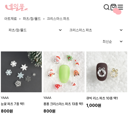
아트재료
파츠/참/몰드
크리스마스 파츠
YAAA
YAAA
큐빅 리스 파츠 10종 택1
눈꽃 파츠 7종 택1
퐁퐁 크리스마스 파츠 13종 택1
1,000원
800원
800원