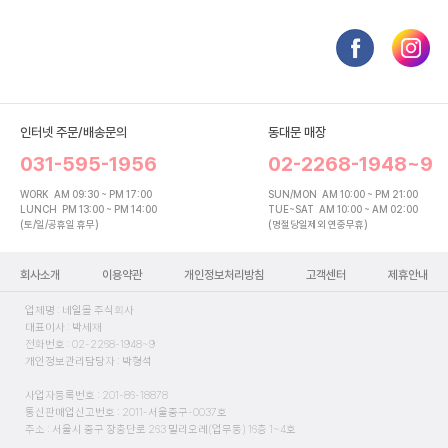
인터넷 주문/배송문의
동대문 매장
031-595-1956
02-2268-1948~9
WORK
AM 09:30 ~ PM 17:00
SUN/MON
AM 10:00 ~ PM 21:00
LUNCH
PM 13:00 ~ PM 14:00
TUE~SAT
AM 10:00 ~ AM 02:00
(토/일/공휴일 휴무)
(명절당일제외 연중무휴)
회사소개
이용약관
개인정보처리방침
고객센터
제휴안내
업체명 : 네일몰 주식회사
대표이사 : 박세재
전화번호 : 02-2268-1948~9
개인정보관리담당자 : 박형석
사업자등록번호 : 201-86-18878
통신판매업신고번호 : 2011-서울중구-0037호
주소 : 서울시 중구 장충단로 263 밀리오레(업무동) 16층 1~4호