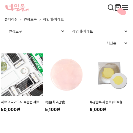
뷰티래쉬
연장도구
작업대/파레트
세르고 국가고시 속눈썹 세트
옥돌(최고급형)
투명글루 파렛트 (30매)
50,000원
5,100원
6,000원