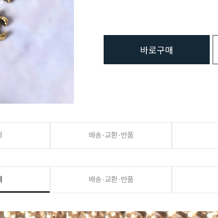
바로구매
세
배송·교환·반품
세
배송·교환·반품