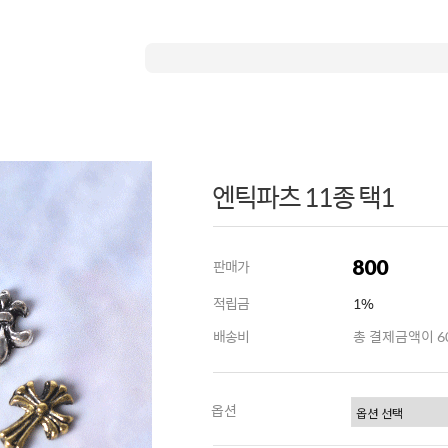
엔틱파츠 11종 택1
800
판매가
적립금
1%
배송비
총 결제금액이 60
옵션