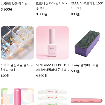
3D몰드 얇은 레이스
토모니 십자가 스티커 7
YAAA 야 우드파일 150/
종 택1
150그릿
3,500원
3,000원
800원
오로라 얼음네일 큐빅(2/
MINI YAAA GEL POLISH
3-way 블럭(B) - 퍼플
3개입) 택1
미니야젤폴리쉬 7ml 택1
500원
- 여름 신상 추가
800원
4,500원