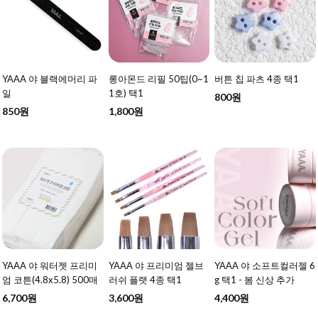
YAAA 야 블랙에머리 파
롱아몬드 리필 50팁(0~1
버튼 칩 파츠 4종 택1
일
1호) 택1
800원
850원
1,800원
YAAA 야 워터젯 프리미
YAAA 야 프리미엄 젤브
YAAA 야 소프트컬러젤 6
엄 코튼(4.8x5.8) 500매
러쉬 플랫 4종 택1
g 택1 - 봄 신상 추가
6,700원
3,600원
4,400원