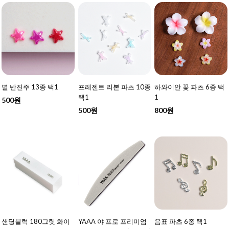
별 반진주 13종 택1
프레젠트 리본 파츠 10종
하와이안 꽃 파츠 6종 택
택1
1
500원
500원
800원
샌딩블럭 180그릿 화이
YAAA 야 프로 프리미엄
음표 파츠 6종 택1