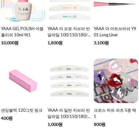
YAAA GEL POLISH 야젤
YAAA 야 프로 지브라 반
YAAA 야 아트브러쉬 Y9
폴리쉬 10ml 택1
달파일 100/150/180/2
01 Long Liner
40 택1
10,000원
1,800원
3,100원
샌딩블럭 120그릿 핑크
YAAA 야 일반 지브라 반
크로스 하트 파츠 5종 택
달파일 100/150/180/2
1
400원
40 택1
1,000원
800원