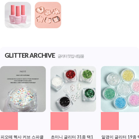
GLITTER ARCHIVE
글리터 맛집 네일몰
피오떼 헥사 커브 스파클
초미니 글리터 31종 택1
알갱이 글리터 19종 