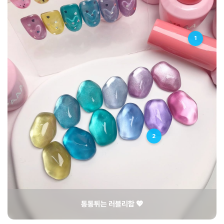
1
2
통통튀는 러블리함 💖