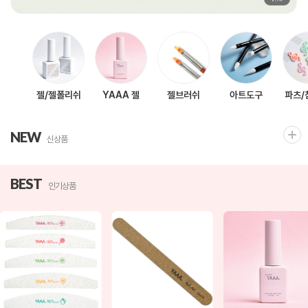
젤/젤폴리쉬
YAAA 젤
젤브러쉬
아트도구
파츠/
NEW
신상품
BEST
인기상품