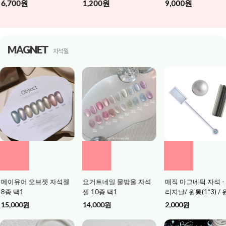
1,200원
9,000원
MAGNET
자석젤
어 오브젯 자석젤
요거트네일 물방울 자석
매직 마그네틱 자석 - 오
1
젤 10종 택1
리지날/ 원통(1*3) / 원형
볼 택1
0원
14,000원
2,000원