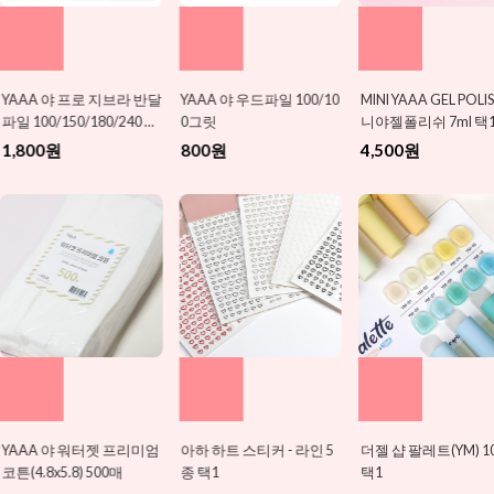
브라 반달
YAAA 야 우드파일 100/10
MINI YAAA GEL POLISH 미
하와이안 꽃
/240 택
0그릿
니야젤폴리쉬 7ml 택1 - 여
800원
름 신상 추가
800원
4,500원
 프리미엄
아하 하트 스티커 - 라인 5
더젤 샵 팔레트(YM) 10종
글리터 문양
0매
종 택1
택1
800원