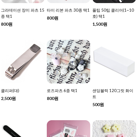
그라데이션 장미 파츠 15
타이 리본 파츠 30종 택1
풀팁 50팁 클리어(1~10
종 택1
호) 택1
800원
800원
1,500원
클리퍼(대)
로즈파츠 6종 택1
샌딩블럭 120그릿 화이
트
2,500원
800원
500원