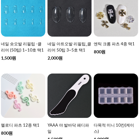
네일 숏오발 리필팁 -클
네일 아트오발 리필팁_클
엔틱 크롬 파츠 4종 택1
리어 (50팁) 1~10호 택1
리어 50팁 3~5호 택1
800원
1,500원
2,000원
멜로디 파츠 12종 택1
YAAA 야 발바닥 패디파
다목적 미니 10칸(케이
일
스)
800원