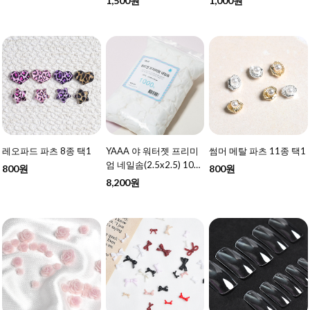
1,500원
1,000원
레오파드 파츠 8종 택1
YAAA 야 워터젯 프리미
썸머 메탈 파츠 11종 택1
엄 네일솜(2.5x2.5) 100
800원
800원
0매
8,200원