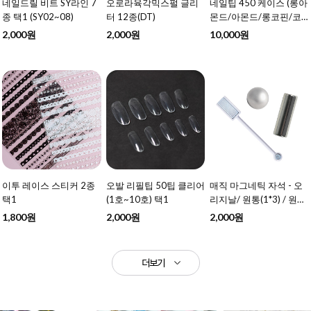
네일드릴 비트 SY라인 7
오로라육각믹스펄 글리
네일팁 450 케이스 (롱아
종 택1 (SY02~08)
터 12종(DT)
몬드/아몬드/롱코핀/코
핀) 4종 택1
2,000원
2,000원
10,000원
이투 레이스 스티커 2종
오발 리필팁 50팁 클리어
매직 마그네틱 자석 - 오
택1
(1호~10호) 택1
리지날/ 원통(1*3) / 원형
볼 택1
1,800원
2,000원
2,000원
더보기