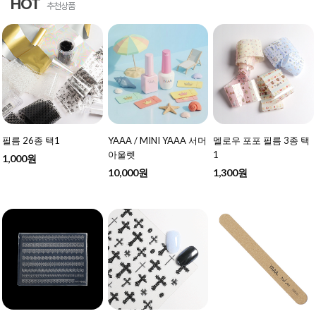
HOT
추천상품
필름 26종 택1
YAAA / MINI YAAA 서머
멜로우 포포 필름 3종 택
아울렛
1
1,000원
10,000원
1,300원