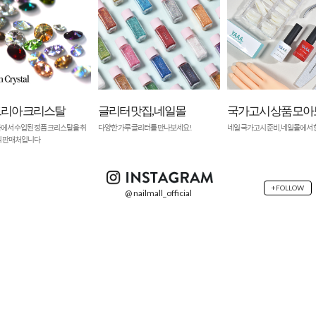
 맛집, 네일몰
국가고시 상품 모아보기
오스트리아 크리스
 글리터를 만나보세요!
네일 국가고시 준비, 네일몰에서 한번에!
오스트리아에서 수입된 정품 크
급하는 공식 판매처입니다
+FOLLOW
@ nailmall_official