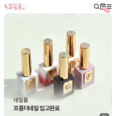
네일몰
프롬더네일 입고완료
7
14