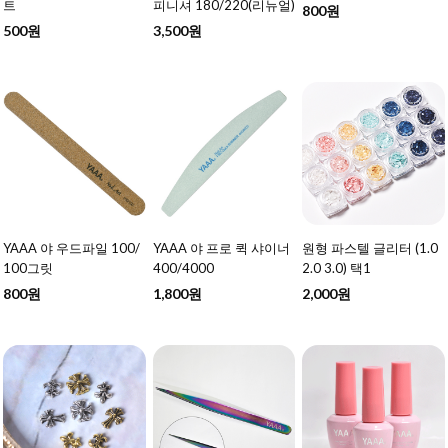
트
피니셔 180/220(리뉴얼)
800원
500원
3,500원
YAAA 야 우드파일 100/
YAAA 야 프로 퀵 샤이너
원형 파스텔 글리터 (1.0
100그릿
400/4000
2.0 3.0) 택1
800원
1,800원
2,000원