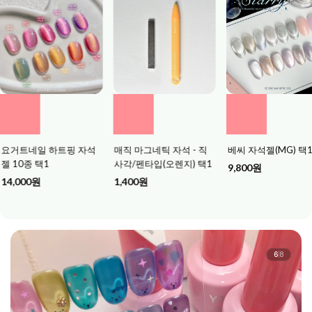
네일 하트핑 자석
매직 마그네틱 자석 - 직
베씨 자석젤(MG) 택1
종 택1
사각/펜타입(오렌지) 택1
9,800원
0원
1,400원
6
8