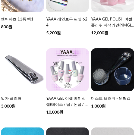
엔틱파츠 11종 택1
YAAA 레인보우 핀셋 62
YAAA GEL POLISH 야젤
4
폴리쉬 자석라인(NMG)
800원
10ml 57종 택1 - 여름 신
5,200원
12,000원
상 추가
일자 클리퍼
YAAA GEL 야젤 베이직
더스트 브러쉬 - 원형캡
젤(베이스 / 탑 / 논탑 / 매
3,000원
1,000원
트탑 / 논탑THICK ) 10ml
10,000원
택1