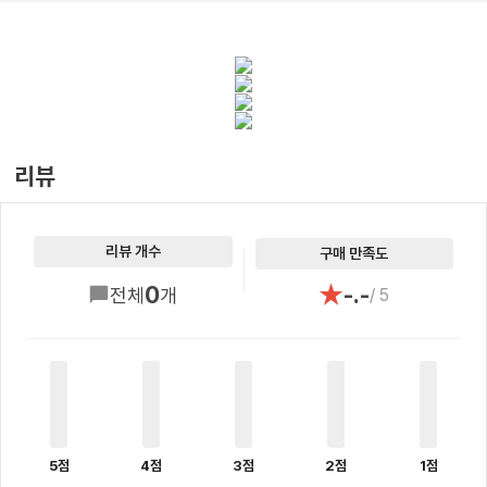
리뷰
리뷰 개수
구매 만족도
★
0
-.-
전체
개
/ 5
5점
4점
3점
2점
1점