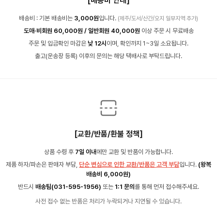
[배송비 안내]
배송비 : 기본 배송비는
3,000원
입니다.
(제주/도서/산간/오지 일부지역 추가)
도매·비회원 60,000원 / 일반회원 40,000원
이상 주문 시 무료배송
주문 및 입금확인 마감은
낮 12시
이며, 확인까지 1~3일 소요됩니다.
출고(운송장 등록) 이후의 문의는 해당 택배사로 부탁드립니다.
[교환/반품/환불 정책]
상품 수령 후
7일 이내
에만 교환 및 반품이 가능합니다.
제품 하자/파손은 판매자 부담,
단순 변심으로 인한 교환/반품은 고객 부담
입니다.
(왕복
배송비 6,000원)
반드시
배송팀(031-595-1956)
또는
1:1 문의
를 통해 먼저 접수해주세요.
사전 접수 없는 반품은 처리가 누락되거나 지연될 수 있습니다.