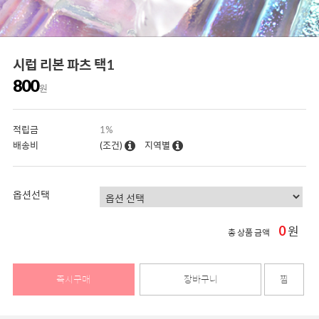
시럽 리본 파츠 택1
800
원
적립금
1%
배송비
(조건)
지역별
옵션선택
0
원
총 상품 금액
즉시구매
장바구니
찜