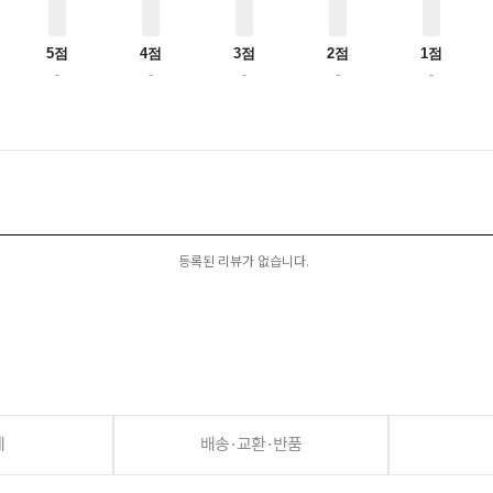
5점
4점
3점
2점
1점
-
-
-
-
-
등록된 리뷰가 없습니다.
세
배송·교환·반품