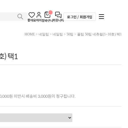
로그인 / 회원가입
좋아요
마이
커뮤니티
장바구니
HOME
>
네일팁
>
네일팁
>
50팁
> 풀팁 50팁 네츄럴(1~10호) 택1
호) 택1
,000원 미만시 배송비 3,000원이 청구됩니다.