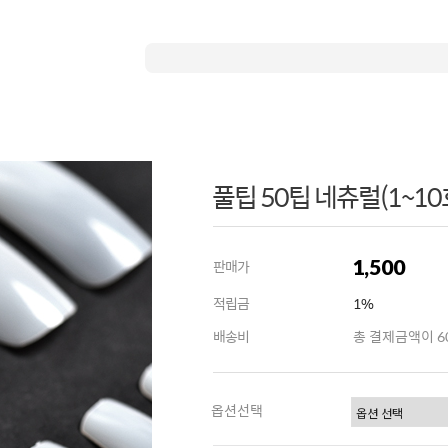
풀팁 50팁 네츄럴(1~10
1,500
판매가
적립금
1%
배송비
총 결제금액이 60
옵션선택