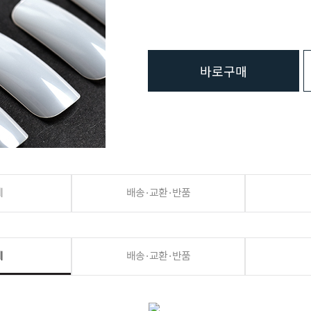
바로구매
세
배송·교환·반품
세
배송·교환·반품