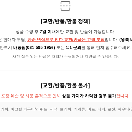
[교환/반품/환불 정책]
상품 수령 후
7일 이내
에만 교환 및 반품이 가능합니다.
은 판매자 부담,
단순 변심으로 인한 교환/반품은 고객 부담
입니다.
(왕복 
반드시
배송팀(031-595-1956)
또는
1:1 문의
를 통해 먼저 접수해주세요.
사전 접수 없는 반품은 처리가 누락되거나 지연될 수 있습니다.
[교환/반품/환불 불가]
포장 훼손 및 사용 흔적으로 인해
상품 가치가 하락한 경우 불가
합니다.
리쉬, 아크릴 파우더/리퀴드, 서적, 브러쉬, 기계류, 비트, 니퍼, 로션, 파우더/