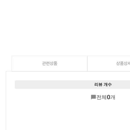
관련상품
상품상
리뷰 개수
0
전체
개