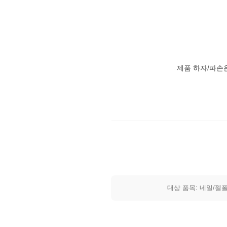
제품 하자/파손
대상 품목: 네일/젤폴