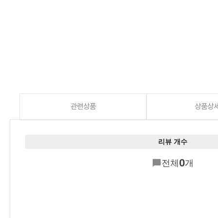
관련상품
상품상
리뷰 개수
0
전체
개