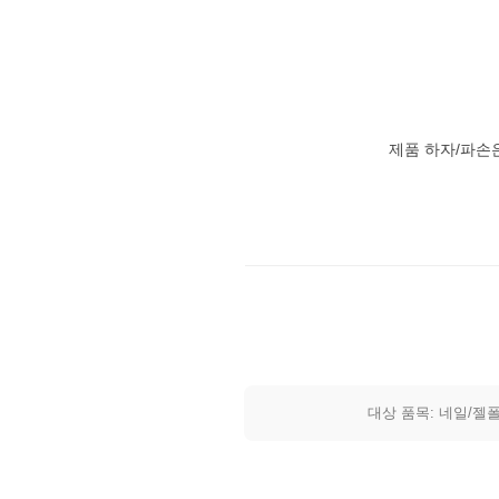
제품 하자/파손
대상 품목: 네일/젤폴