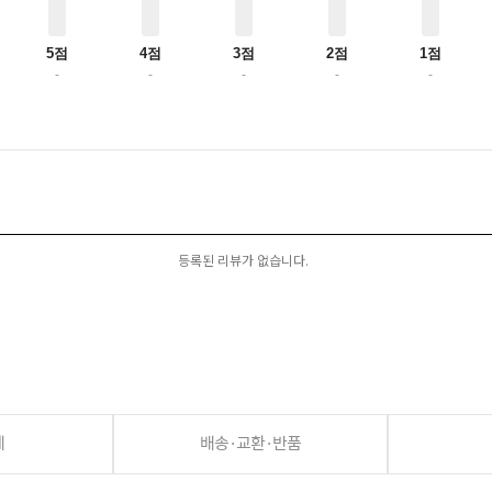
5점
4점
3점
2점
1점
-
-
-
-
-
등록된 리뷰가 없습니다.
세
배송·교환·반품