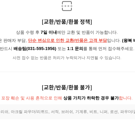
[교환/반품/환불 정책]
상품 수령 후
7일 이내
에만 교환 및 반품이 가능합니다.
은 판매자 부담,
단순 변심으로 인한 교환/반품은 고객 부담
입니다.
(왕복 
반드시
배송팀(031-595-1956)
또는
1:1 문의
를 통해 먼저 접수해주세요.
사전 접수 없는 반품은 처리가 누락되거나 지연될 수 있습니다.
[교환/반품/환불 불가]
포장 훼손 및 사용 흔적으로 인해
상품 가치가 하락한 경우 불가
합니다.
리쉬, 아크릴 파우더/리퀴드, 서적, 브러쉬, 기계류, 비트, 니퍼, 로션, 파우더/