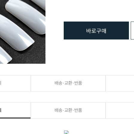
바로구매
세
배송·교환·반품
세
배송·교환·반품