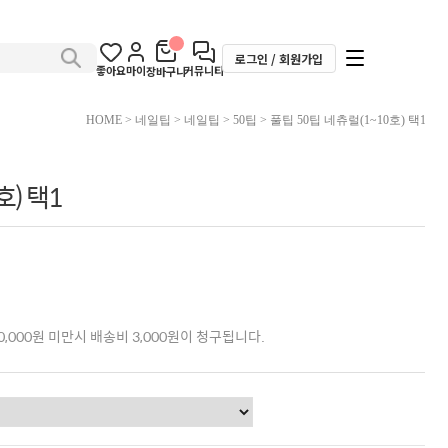
로그인 / 회원가입
좋아요
마이
커뮤니티
장바구니
HOME
>
네일팁
>
네일팁
>
50팁
> 풀팁 50팁 네츄럴(1~10호) 택1
호) 택1
,000원 미만시 배송비 3,000원이 청구됩니다.