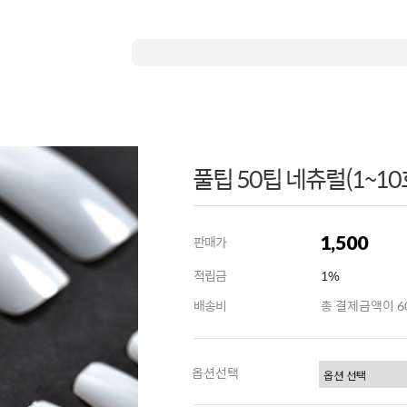
풀팁 50팁 네츄럴(1~10
1,500
판매가
적립금
1%
배송비
총 결제금액이 60
옵션선택