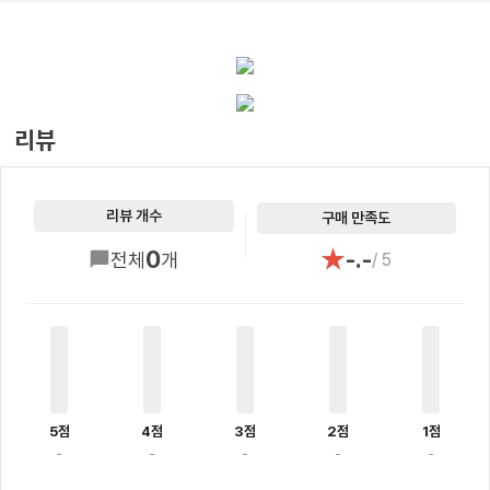
리뷰
리뷰 개수
구매 만족도
★
0
-.-
전체
개
/ 5
5점
4점
3점
2점
1점
-
-
-
-
-