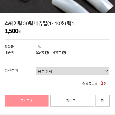
스퀘어팁 50팁 네츄럴(1~10호) 택1
1,500
원
적립금
1%
배송비
(조건)
지역별
옵션선택
0
원
총 상품 금액
즉시구매
장바구니
찜