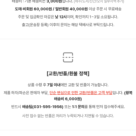
배송비 : 기본 배송비는
3,000원
입니다.
(제주/도서/산간/오지 일부지역 추가)
도매·비회원 60,000원 / 일반회원 40,000원
이상 주문 시 무료배송
주문 및 입금확인 마감은
낮 12시
이며, 확인까지 1~3일 소요됩니다.
출고(운송장 등록) 이후의 문의는 해당 택배사로 부탁드립니다.
[교환/반품/환불 정책]
상품 수령 후
7일 이내
에만 교환 및 반품이 가능합니다.
제품 하자/파손은 판매자 부담,
단순 변심으로 인한 교환/반품은 고객 부담
입니다.
(왕복
배송비 6,000원)
반드시
배송팀(031-595-1956)
또는
1:1 문의
를 통해 먼저 접수해주세요.
사전 접수 없는 반품은 처리가 누락되거나 지연될 수 있습니다.