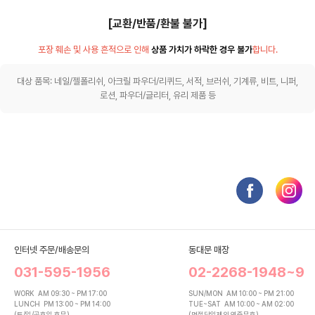
[교환/반품/환불 불가]
포장 훼손 및 사용 흔적으로 인해
상품 가치가 하락한 경우 불가
합니다.
대상 품목: 네일/젤폴리쉬, 아크릴 파우더/리퀴드, 서적, 브러쉬, 기계류, 비트, 니퍼,
로션, 파우더/글리터, 유리 제품 등
인터넷 주문/배송문의
동대문 매장
031-595-1956
02-2268-1948~9
WORK
AM 09:30 ~ PM 17:00
SUN/MON
AM 10:00 ~ PM 21:00
LUNCH
PM 13:00 ~ PM 14:00
TUE~SAT
AM 10:00 ~ AM 02:00
(토/일/공휴일 휴무)
(명절당일제외 연중무휴)