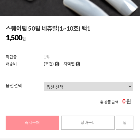
스퀘어팁 50팁 네츄럴(1~10호) 택1
1,500
원
적립금
1%
배송비
(조건)
지역별
옵션선택
0
원
총 상품 금액
즉시구매
장바구니
찜