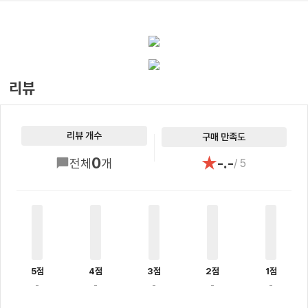
리뷰
리뷰 개수
구매 만족도
★
0
-.-
전체
개
/ 5
5점
4점
3점
2점
1점
-
-
-
-
-