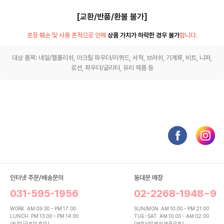
[교환/반품/환불 불가]
포장 훼손 및 사용 흔적으로 인해
상품 가치가 하락한 경우 불가
합니다.
대상 품목: 네일/젤폴리쉬, 아크릴 파우더/리퀴드, 서적, 브러쉬, 기계류, 비트, 니퍼,
로션, 파우더/글리터, 유리 제품 등
인터넷 주문/배송문의
동대문 매장
031-595-1956
02-2268-1948~9
WORK
AM 09:30 ~ PM 17:00
SUN/MON
AM 10:00 ~ PM 21:00
LUNCH
PM 13:00 ~ PM 14:00
TUE~SAT
AM 10:00 ~ AM 02:00
(토/일/공휴일 휴무)
(명절당일제외 연중무휴)