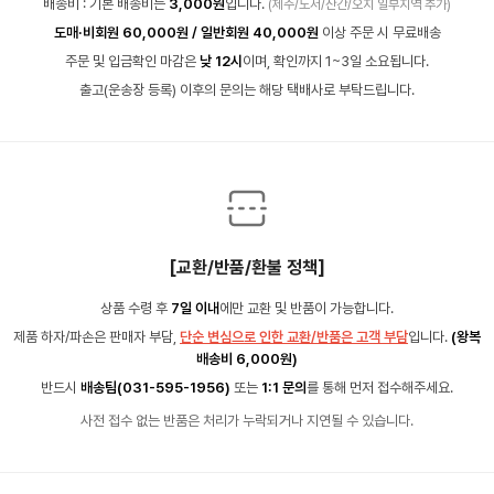
배송비 : 기본 배송비는
3,000원
입니다.
(제주/도서/산간/오지 일부지역 추가)
도매·비회원 60,000원 / 일반회원 40,000원
이상 주문 시 무료배송
주문 및 입금확인 마감은
낮 12시
이며, 확인까지 1~3일 소요됩니다.
출고(운송장 등록) 이후의 문의는 해당 택배사로 부탁드립니다.
[교환/반품/환불 정책]
상품 수령 후
7일 이내
에만 교환 및 반품이 가능합니다.
제품 하자/파손은 판매자 부담,
단순 변심으로 인한 교환/반품은 고객 부담
입니다.
(왕복
배송비 6,000원)
반드시
배송팀(031-595-1956)
또는
1:1 문의
를 통해 먼저 접수해주세요.
사전 접수 없는 반품은 처리가 누락되거나 지연될 수 있습니다.