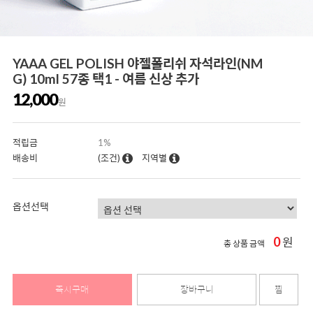
YAAA GEL POLISH 야젤폴리쉬 자석라인(NM
G) 10ml 57종 택1 - 여름 신상 추가
12,000
원
적립금
1%
배송비
(조건)
지역별
옵션선택
0
원
총 상품 금액
즉시구매
장바구니
찜