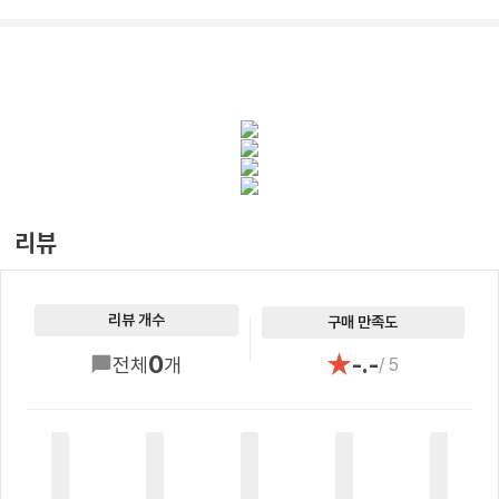
리뷰
리뷰 개수
구매 만족도
★
0
-.-
전체
개
/ 5