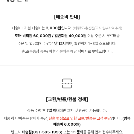
[배송비 안내]
배송비 : 기본 배송비는
3,000원
입니다.
(제주/도서/산간/오지 일부지역 추가)
도매·비회원 60,000원 / 일반회원 40,000원
이상 주문 시 무료배송
주문 및 입금확인 마감은
낮 12시
이며, 확인까지 1~3일 소요됩니다.
출고(운송장 등록) 이후의 문의는 해당 택배사로 부탁드립니다.
[교환/반품/환불 정책]
상품 수령 후
7일 이내
에만 교환 및 반품이 가능합니다.
제품 하자/파손은 판매자 부담,
단순 변심으로 인한 교환/반품은 고객 부담
입니다.
(왕복
배송비 6,000원)
반드시
배송팀(031-595-1956)
또는
1:1 문의
를 통해 먼저 접수해주세요.