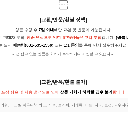
[교환/반품/환불 정책]
상품 수령 후
7일 이내
에만 교환 및 반품이 가능합니다.
은 판매자 부담,
단순 변심으로 인한 교환/반품은 고객 부담
입니다.
(왕복 
반드시
배송팀(031-595-1956)
또는
1:1 문의
를 통해 먼저 접수해주세요.
사전 접수 없는 반품은 처리가 누락되거나 지연될 수 있습니다.
[교환/반품/환불 불가]
포장 훼손 및 사용 흔적으로 인해
상품 가치가 하락한 경우 불가
합니다.
리쉬, 아크릴 파우더/리퀴드, 서적, 브러쉬, 기계류, 비트, 니퍼, 로션, 파우더/