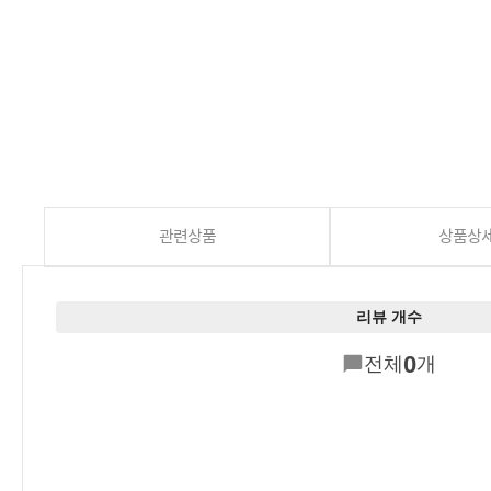
관련상품
상품상
리뷰 개수
0
전체
개