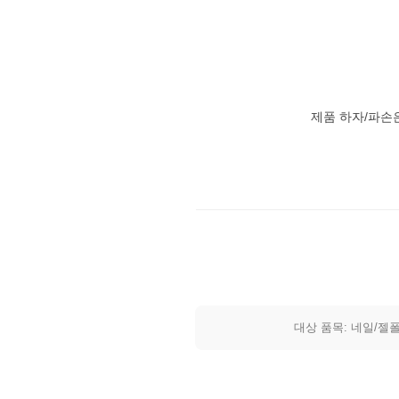
제품 하자/파손
대상 품목: 네일/젤폴