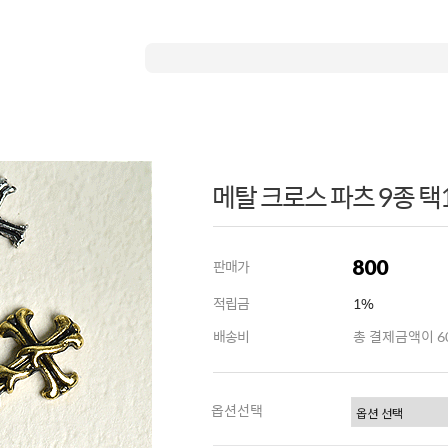
메탈 크로스 파츠 9종 택
800
판매가
적립금
1%
배송비
총 결제금액이 60
옵션선택