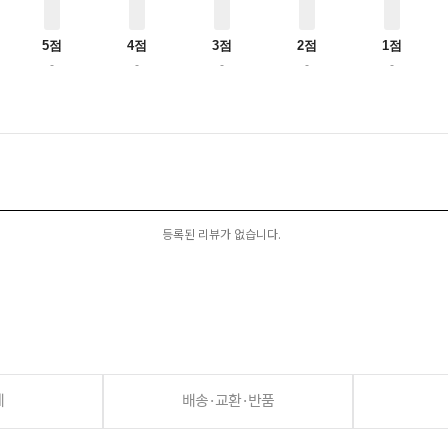
5점
4점
3점
2점
1점
-
-
-
-
-
등록된 리뷰가 없습니다.
세
배송·교환·반품