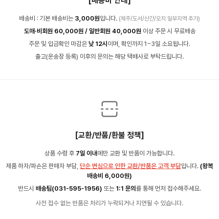
[배송비 안내]
배송비 : 기본 배송비는
3,000원
입니다.
(제주/도서/산간/오지 일부지역 추가)
도매·비회원 60,000원 / 일반회원 40,000원
이상 주문 시 무료배송
주문 및 입금확인 마감은
낮 12시
이며, 확인까지 1~3일 소요됩니다.
출고(운송장 등록) 이후의 문의는 해당 택배사로 부탁드립니다.
[교환/반품/환불 정책]
상품 수령 후
7일 이내
에만 교환 및 반품이 가능합니다.
제품 하자/파손은 판매자 부담,
단순 변심으로 인한 교환/반품은 고객 부담
입니다.
(왕복
배송비 6,000원)
반드시
배송팀(031-595-1956)
또는
1:1 문의
를 통해 먼저 접수해주세요.
사전 접수 없는 반품은 처리가 누락되거나 지연될 수 있습니다.