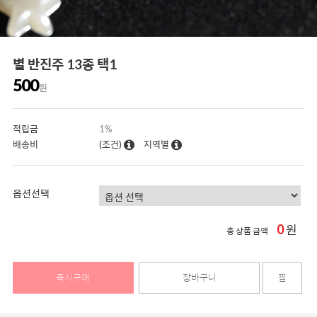
별 반진주 13종 택1
500
원
적립금
1%
배송비
(조건)
지역별
옵션선택
0
원
총 상품 금액
즉시구매
장바구니
찜