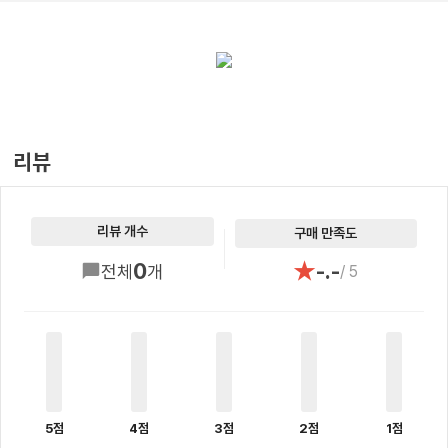
리뷰
리뷰 개수
구매 만족도
★
0
-.-
전체
개
/ 5
5점
4점
3점
2점
1점