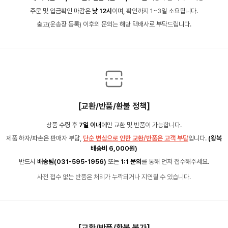
주문 및 입금확인 마감은
낮 12시
이며, 확인까지 1~3일 소요됩니다.
출고(운송장 등록) 이후의 문의는 해당 택배사로 부탁드립니다.
[교환/반품/환불 정책]
상품 수령 후
7일 이내
에만 교환 및 반품이 가능합니다.
제품 하자/파손은 판매자 부담,
단순 변심으로 인한 교환/반품은 고객 부담
입니다.
(왕복
배송비 6,000원)
반드시
배송팀(031-595-1956)
또는
1:1 문의
를 통해 먼저 접수해주세요.
사전 접수 없는 반품은 처리가 누락되거나 지연될 수 있습니다.
[교환/반품/환불 불가]