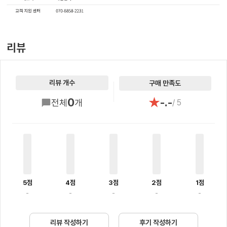
리뷰
리뷰 개수
구매 만족도
★
0
-.-
전체
개
/ 5
5점
4점
3점
2점
1점
-
-
-
-
-
리뷰 작성하기
후기 작성하기