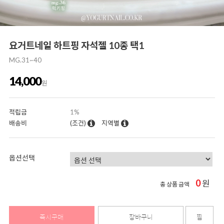
요거트네일 하트핑 자석젤 10종 택1
MG.31~40
14,000
원
적립금
1%
배송비
(조건)
지역별
옵션선택
0
원
총 상품 금액
즉시구매
장바구니
찜