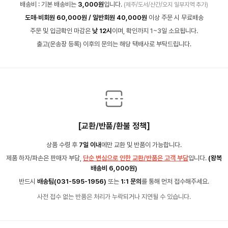
배송비 : 기본 배송비는
3,000원
입니다.
(제주/도서/산간/오지 일부지역 추가)
도매·비회원 60,000원 / 일반회원 40,000원
이상 주문 시 무료배송
주문 및 입금확인 마감은
낮 12시
이며, 확인까지 1~3일 소요됩니다.
출고(운송장 등록) 이후의 문의는 해당 택배사로 부탁드립니다.
[교환/반품/환불 정책]
상품 수령 후
7일 이내
에만 교환 및 반품이 가능합니다.
제품 하자/파손은 판매자 부담,
단순 변심으로 인한 교환/반품은 고객 부담
입니다.
(왕복
배송비 6,000원)
반드시
배송팀(031-595-1956)
또는
1:1 문의
를 통해 먼저 접수해주세요.
사전 접수 없는 반품은 처리가 누락되거나 지연될 수 있습니다.