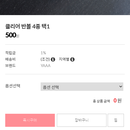
클리어 반볼 4종 택1
500
원
적립금
1%
배송비
(조건)
지역별
브랜드
YAAA
옵션선택
0
원
총 상품 금액
즉시구매
장바구니
찜