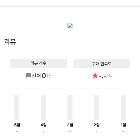
리뷰
리뷰 개수
구매 만족도
★
0
-.-
전체
개
/ 5
5점
4점
3점
2점
1점
-
-
-
-
-