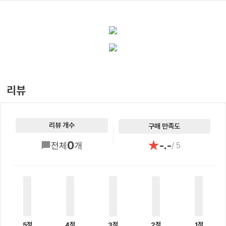
리뷰
리뷰 개수
구매 만족도
★
0
-.-
전체
개
/ 5
5점
4점
3점
2점
1점