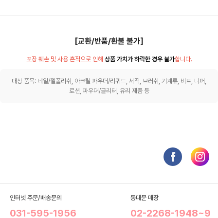
[교환/반품/환불 불가]
포장 훼손 및 사용 흔적으로 인해
상품 가치가 하락한 경우 불가
합니다.
대상 품목: 네일/젤폴리쉬, 아크릴 파우더/리퀴드, 서적, 브러쉬, 기계류, 비트, 니퍼,
로션, 파우더/글리터, 유리 제품 등
인터넷 주문/배송문의
동대문 매장
031-595-1956
02-2268-1948~9