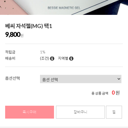
베씨 자석젤(MG) 택1
9,800
원
적립금
1%
배송비
(조건)
지역별
옵션선택
0
원
총 상품 금액
즉시구매
장바구니
찜