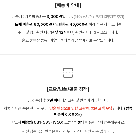
[배송비 안내]
배송비 : 기본 배송비는
3,000원
입니다.
(제주/도서/산간/오지 일부지역 추가)
도매·비회원 60,000원 / 일반회원 40,000원
이상 주문 시 무료배송
주문 및 입금확인 마감은
낮 12시
이며, 확인까지 1~3일 소요됩니다.
출고(운송장 등록) 이후의 문의는 해당 택배사로 부탁드립니다.
[교환/반품/환불 정책]
상품 수령 후
7일 이내
에만 교환 및 반품이 가능합니다.
제품 하자/파손은 판매자 부담,
단순 변심으로 인한 교환/반품은 고객 부담
입니다.
(왕복
배송비 6,000원)
반드시
배송팀(031-595-1956)
또는
1:1 문의
를 통해 먼저 접수해주세요.
사전 접수 없는 반품은 처리가 누락되거나 지연될 수 있습니다.