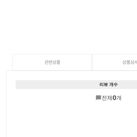
관련상품
상품상
리뷰 개수
0
전체
개