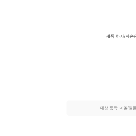
제품 하자/파손
대상 품목: 네일/젤폴