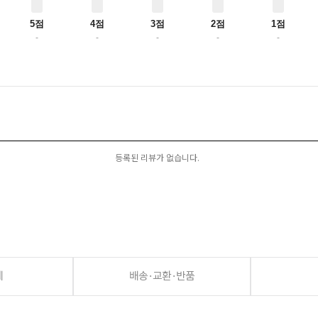
5점
4점
3점
2점
1점
-
-
-
-
-
등록된 리뷰가 없습니다.
세
배송·교환·반품