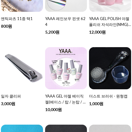
엔틱파츠 11종 택1
YAAA 레인보우 핀셋 62
YAAA GEL POLISH 야젤
4
폴리쉬 자석라인(NMG)
800원
10ml 57종 택1 - 여름 신
5,200원
12,000원
상 추가
일자 클리퍼
YAAA GEL 야젤 베이직
더스트 브러쉬 - 원형캡
젤(베이스 / 탑 / 논탑 / 매
3,000원
1,000원
트탑 / 논탑THICK ) 10ml
10,000원
택1