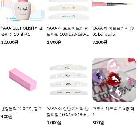
YAAA GEL POLISH 야젤
YAAA 야 프로 지브라 반
YAAA 야 아트브러쉬 Y9
폴리쉬 10ml 택1
달파일 100/150/180/2
01 Long Liner
40 택1
10,000원
1,800원
3,100원
샌딩블럭 120그릿 핑크
YAAA 야 일반 지브라 반
크로스 하트 파츠 5종 택
달파일 100/150/180/2
1
400원
40 택1
1,000원
800원