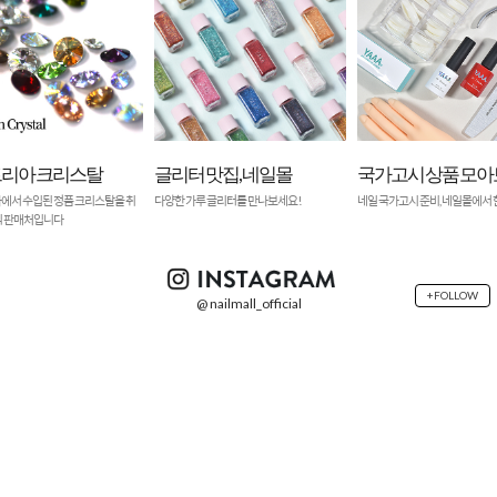
 맛집, 네일몰
국가고시 상품 모아보기
오스트리아 크리스
 글리터를 만나보세요!
네일 국가고시 준비, 네일몰에서 한번에!
오스트리아에서 수입된 정품 크
급하는 공식 판매처입니다
+FOLLOW
@ nailmall_official