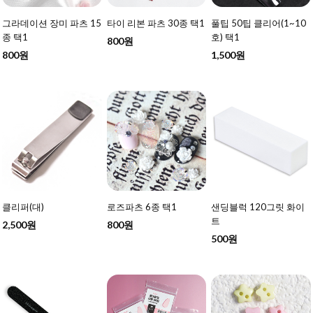
그라데이션 장미 파츠 15
타이 리본 파츠 30종 택1
풀팁 50팁 클리어(1~10
종 택1
호) 택1
800원
800원
1,500원
클리퍼(대)
로즈파츠 6종 택1
샌딩블럭 120그릿 화이
트
2,500원
800원
500원