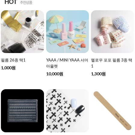
HOT
추천상품
필름 26종 택1
YAAA / MINI YAAA 서머
멜로우 포포 필름 3종 택
아울렛
1
1,000원
10,000원
1,300원