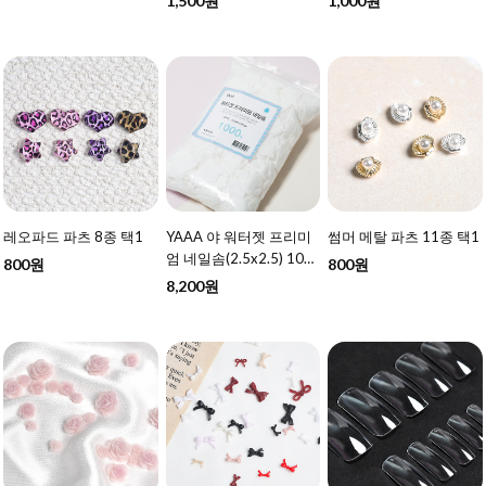
1,500원
1,000원
레오파드 파츠 8종 택1
YAAA 야 워터젯 프리미
썸머 메탈 파츠 11종 택1
엄 네일솜(2.5x2.5) 100
800원
800원
0매
8,200원