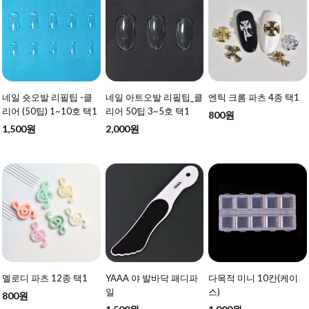
네일 숏오발 리필팁 -클
네일 아트오발 리필팁_클
엔틱 크롬 파츠 4종 택1
리어 (50팁) 1~10호 택1
리어 50팁 3~5호 택1
800원
1,500원
2,000원
멜로디 파츠 12종 택1
YAAA 야 발바닥 패디파
다목적 미니 10칸(케이
일
스)
800원