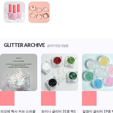
GLITTER ARCHIVE
글리터 맛집 네일몰
피오떼 헥사 커브 스파클
초미니 글리터 31종 택1
알갱이 글리터 19종 