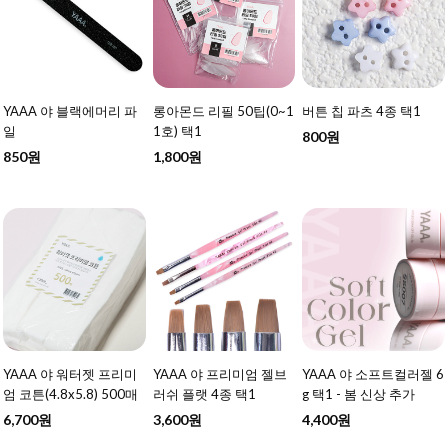
YAAA 야 블랙에머리 파
롱아몬드 리필 50팁(0~1
버튼 칩 파츠 4종 택1
일
1호) 택1
800원
850원
1,800원
YAAA 야 워터젯 프리미
YAAA 야 프리미엄 젤브
YAAA 야 소프트컬러젤 6
엄 코튼(4.8x5.8) 500매
러쉬 플랫 4종 택1
g 택1 - 봄 신상 추가
6,700원
3,600원
4,400원