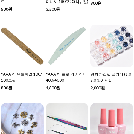
트
피니셔 180/220(리뉴얼)
800원
500원
3,500원
YAAA 야 우드파일 100/
YAAA 야 프로 퀵 샤이너
원형 파스텔 글리터 (1.0
100그릿
400/4000
2.0 3.0) 택1
800원
1,800원
2,000원