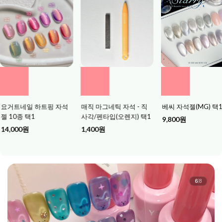
네일 하트핑 자석
매직 마그네틱 자석 - 직
베씨 자석젤(MG) 택1
종 택1
사각/펜타입(오렌지) 택1
9,800원
0원
1,400원
6
8