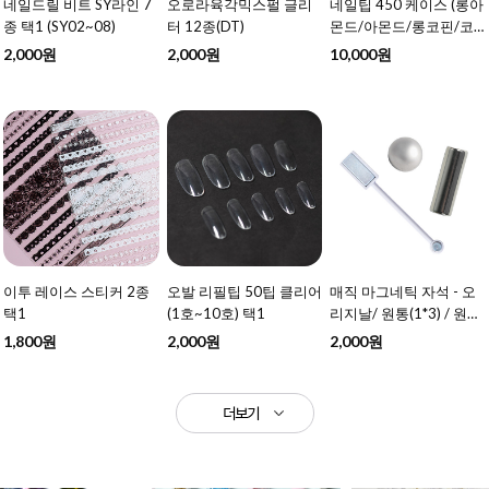
네일드릴 비트 SY라인 7
오로라육각믹스펄 글리
네일팁 450 케이스 (롱아
종 택1 (SY02~08)
터 12종(DT)
몬드/아몬드/롱코핀/코
핀) 4종 택1
2,000원
2,000원
10,000원
이투 레이스 스티커 2종
오발 리필팁 50팁 클리어
매직 마그네틱 자석 - 오
택1
(1호~10호) 택1
리지날/ 원통(1*3) / 원형
볼 택1
1,800원
2,000원
2,000원
더보기