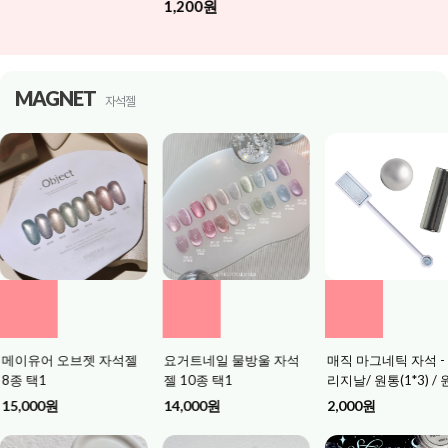
1,200원
MAGNET
자석젤
어 오브젯 자석젤
요거트네일 물방울 자석
매직 마그네틱 자석 - 오
1
젤 10종 택1
리지날/ 원통(1*3) / 원형
볼 택1
0원
14,000원
2,000원