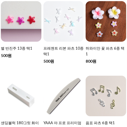
별 반진주 13종 택1
프레젠트 리본 파츠 10종
하와이안 꽃 파츠 6종 택
택1
1
500원
500원
800원
샌딩블럭 180그릿 화이
YAAA 야 프로 프리미엄
음표 파츠 6종 택1