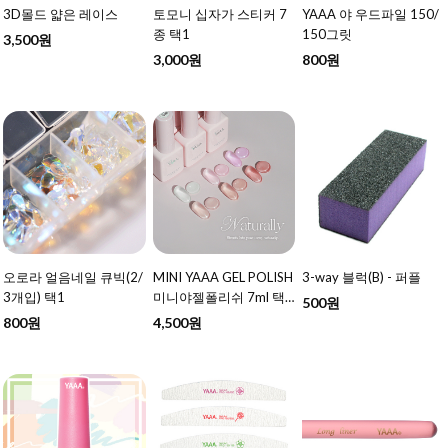
3D몰드 얇은 레이스
토모니 십자가 스티커 7
YAAA 야 우드파일 150/
종 택1
150그릿
3,500원
3,000원
800원
오로라 얼음네일 큐빅(2/
MINI YAAA GEL POLISH
3-way 블럭(B) - 퍼플
3개입) 택1
미니야젤폴리쉬 7ml 택1
500원
- 여름 신상 추가
800원
4,500원