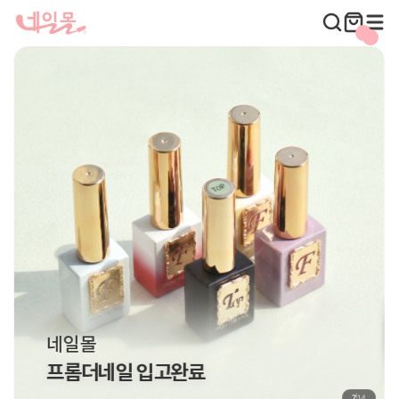
네일몰
프롬더네일 입고완료
7
14