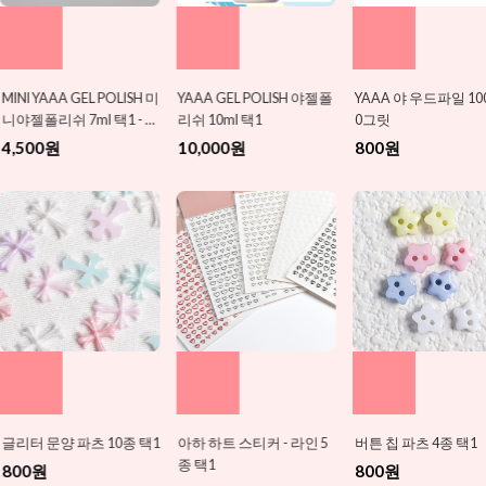
H 미
YAAA GEL POLISH 야젤폴
YAAA 야 우드파일 100/10
하와이안 꽃 파츠
- 여
리쉬 10ml 택1
0그릿
800원
10,000원
800원
택1
아하 하트 스티커 - 라인 5
버튼 칩 파츠 4종 택1
멸균거즈-소(5매
종 택1
800원
500원