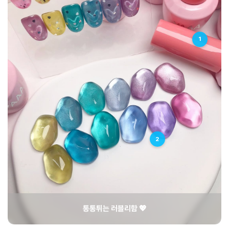
1
2
통통튀는 러블리함 💖