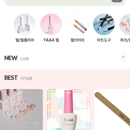
젤/젤폴리쉬
YAAA 젤
젤브러쉬
아트도구
파츠/
NEW
신상품
BEST
인기상품