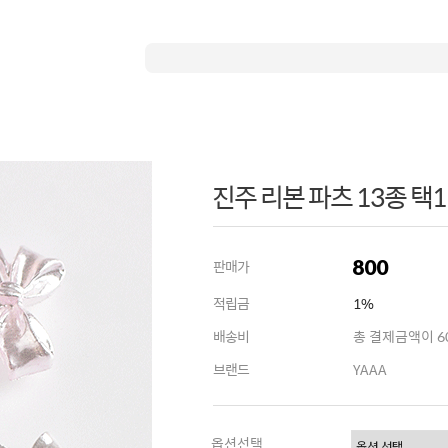
진주 리본 파츠 13종 택1
800
판매가
적립금
1%
배송비
총 결제금액이 60
브랜드
YAAA
옵션선택