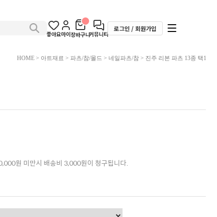
로그인 / 회원가입
좋아요
마이
커뮤니티
장바구니
HOME
>
아트재료
>
파츠/참/몰드
>
네일파츠/참
> 진주 리본 파츠 13종 택1
,000원 미만시 배송비 3,000원이 청구됩니다.