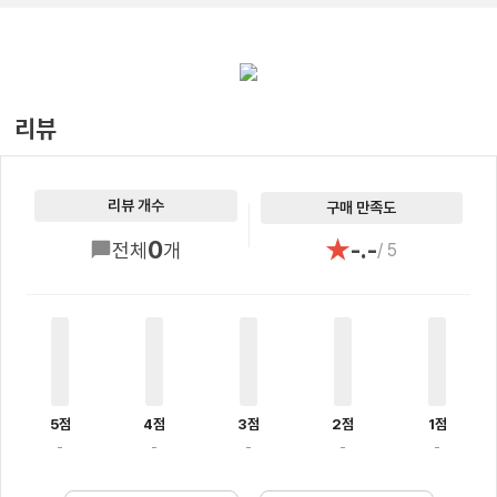
리뷰
리뷰 개수
구매 만족도
★
0
-.-
전체
개
/ 5
5점
4점
3점
2점
1점
-
-
-
-
-