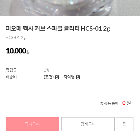
피오떼 헥사 커브 스파클 글리터 HCS-01 2g
HCS-01 2g
10,000
원
적립금
1%
배송비
(조건)
지역별
0
원
총 상품 금액
즉시구매
장바구니
찜