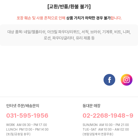
[교환/반품/환불 불가]
포장 훼손 및 사용 흔적으로 인해
상품 가치가 하락한 경우 불가
합니다.
대상 품목: 네일/젤폴리쉬, 아크릴 파우더/리퀴드, 서적, 브러쉬, 기계류, 비트, 니퍼,
로션, 파우더/글리터, 유리 제품 등
인터넷 주문/배송문의
동대문 매장
031-595-1956
02-2268-1948~9
WORK
AM 09:30 ~ PM 17:00
SUN/MON
AM 10:00 ~ PM 21:00
LUNCH
PM 13:00 ~ PM 14:00
TUE~SAT
AM 10:00 ~ AM 02:00
(토/일/공휴일 휴무)
(명절당일제외 연중무휴)