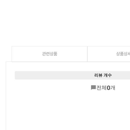
관련상품
상품상
리뷰 개수
0
전체
개