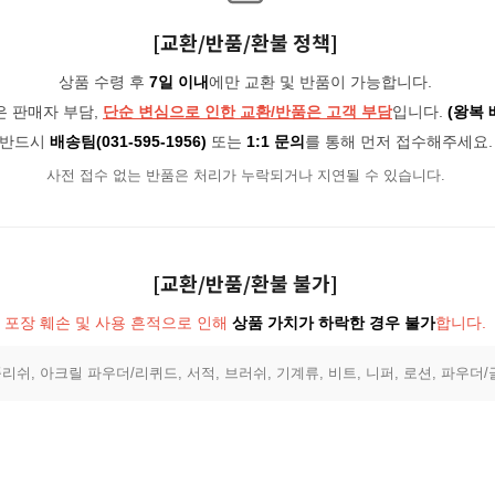
[교환/반품/환불 정책]
상품 수령 후
7일 이내
에만 교환 및 반품이 가능합니다.
은 판매자 부담,
단순 변심으로 인한 교환/반품은 고객 부담
입니다.
(왕복 
반드시
배송팀(031-595-1956)
또는
1:1 문의
를 통해 먼저 접수해주세요.
사전 접수 없는 반품은 처리가 누락되거나 지연될 수 있습니다.
[교환/반품/환불 불가]
포장 훼손 및 사용 흔적으로 인해
상품 가치가 하락한 경우 불가
합니다.
리쉬, 아크릴 파우더/리퀴드, 서적, 브러쉬, 기계류, 비트, 니퍼, 로션, 파우더/