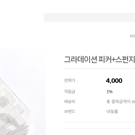
H
그라데이션 피커+스펀지
4,000
판매가
적립금
1%
배송비
총 결제금액이 60
브랜드
네일몰