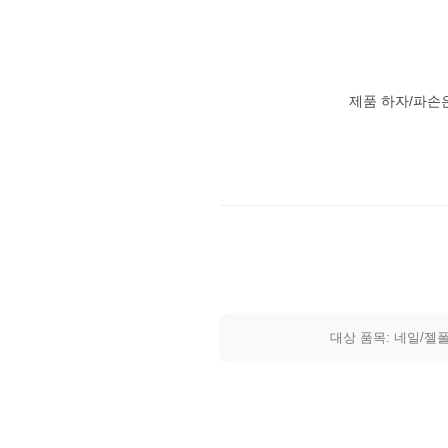
제품 하자/파손
대상 품목: 네일/젤폴