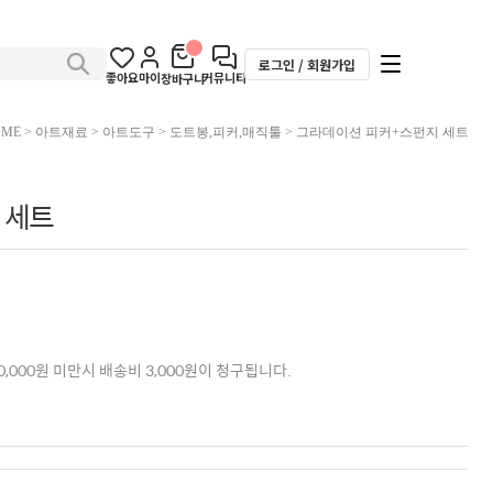
로그인 / 회원가입
좋아요
마이
커뮤니티
장바구니
OME
>
아트재료
>
아트도구
>
도트봉,피커,매직툴
> 그라데이션 피커+스펀지 세트
 세트
,000원 미만시 배송비 3,000원이 청구됩니다.