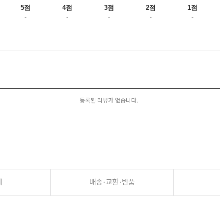
5점
4점
3점
2점
1점
-
-
-
-
-
등록된 리뷰가 없습니다.
세
배송·교환·반품