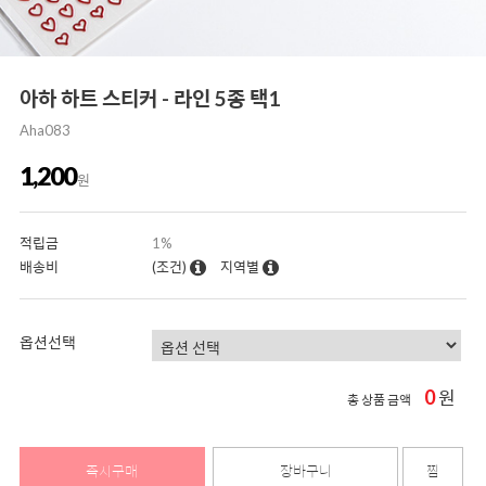
아하 하트 스티커 - 라인 5종 택1
Aha083
1,200
원
적립금
1%
배송비
(조건)
지역별
옵션선택
0
원
총 상품 금액
즉시구매
장바구니
찜