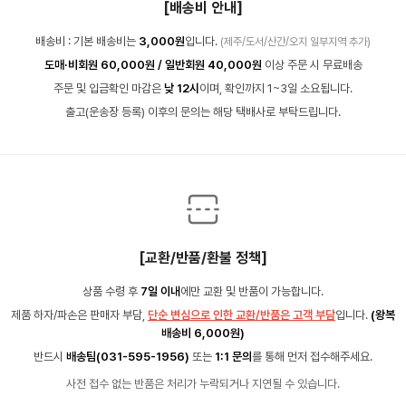
[배송비 안내]
배송비 : 기본 배송비는
3,000원
입니다.
(제주/도서/산간/오지 일부지역 추가)
도매·비회원 60,000원 / 일반회원 40,000원
이상 주문 시 무료배송
주문 및 입금확인 마감은
낮 12시
이며, 확인까지 1~3일 소요됩니다.
출고(운송장 등록) 이후의 문의는 해당 택배사로 부탁드립니다.
[교환/반품/환불 정책]
상품 수령 후
7일 이내
에만 교환 및 반품이 가능합니다.
제품 하자/파손은 판매자 부담,
단순 변심으로 인한 교환/반품은 고객 부담
입니다.
(왕복
배송비 6,000원)
반드시
배송팀(031-595-1956)
또는
1:1 문의
를 통해 먼저 접수해주세요.
사전 접수 없는 반품은 처리가 누락되거나 지연될 수 있습니다.