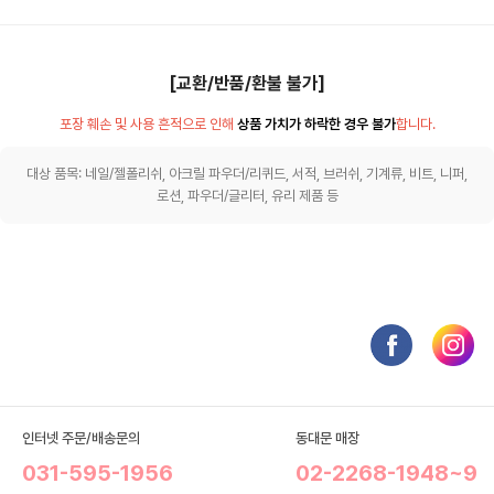
[교환/반품/환불 불가]
포장 훼손 및 사용 흔적으로 인해
상품 가치가 하락한 경우 불가
합니다.
대상 품목: 네일/젤폴리쉬, 아크릴 파우더/리퀴드, 서적, 브러쉬, 기계류, 비트, 니퍼,
로션, 파우더/글리터, 유리 제품 등
인터넷 주문/배송문의
동대문 매장
031-595-1956
02-2268-1948~9