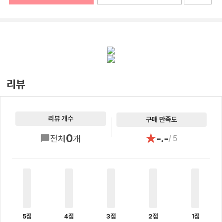
리뷰
리뷰 개수
구매 만족도
★
0
-.-
전체
개
/ 5
5점
4점
3점
2점
1점