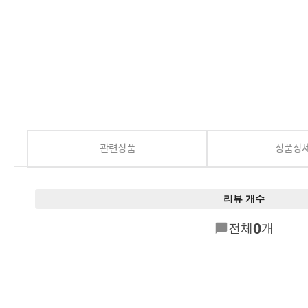
관련상품
상품상
리뷰 개수
0
전체
개