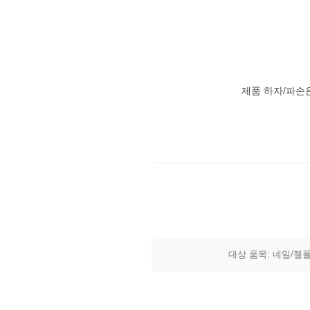
제품 하자/파손
대상 품목: 네일/젤폴