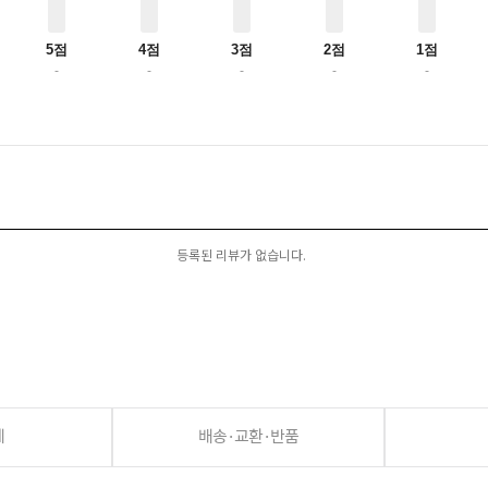
5점
4점
3점
2점
1점
-
-
-
-
-
등록된 리뷰가 없습니다.
세
배송·교환·반품