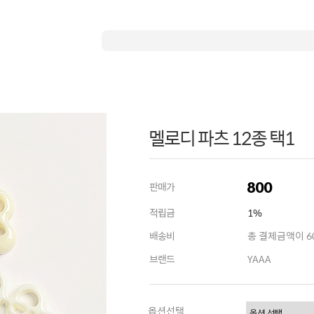
멜로디 파츠 12종 택1
800
판매가
적립금
1%
배송비
총 결제금액이 60
브랜드
YAAA
옵션선택