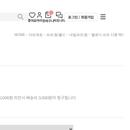
로그인 / 회원가입
좋아요
마이
커뮤니티
장바구니
HOME
>
아트재료
>
파츠/참/몰드
>
네일파츠/참
> 멜로디 파츠 12종 택1
,000원 미만시 배송비 3,000원이 청구됩니다.