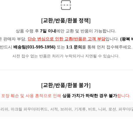
[교환/반품/환불 정책]
상품 수령 후
7일 이내
에만 교환 및 반품이 가능합니다.
은 판매자 부담,
단순 변심으로 인한 교환/반품은 고객 부담
입니다.
(왕복 
반드시
배송팀(031-595-1956)
또는
1:1 문의
를 통해 먼저 접수해주세요.
사전 접수 없는 반품은 처리가 누락되거나 지연될 수 있습니다.
[교환/반품/환불 불가]
포장 훼손 및 사용 흔적으로 인해
상품 가치가 하락한 경우 불가
합니다.
리쉬, 아크릴 파우더/리퀴드, 서적, 브러쉬, 기계류, 비트, 니퍼, 로션, 파우더/