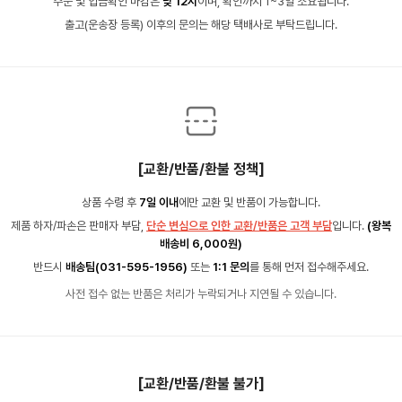
주문 및 입금확인 마감은
낮 12시
이며, 확인까지 1~3일 소요됩니다.
출고(운송장 등록) 이후의 문의는 해당 택배사로 부탁드립니다.
[교환/반품/환불 정책]
상품 수령 후
7일 이내
에만 교환 및 반품이 가능합니다.
제품 하자/파손은 판매자 부담,
단순 변심으로 인한 교환/반품은 고객 부담
입니다.
(왕복
배송비 6,000원)
반드시
배송팀(031-595-1956)
또는
1:1 문의
를 통해 먼저 접수해주세요.
사전 접수 없는 반품은 처리가 누락되거나 지연될 수 있습니다.
[교환/반품/환불 불가]