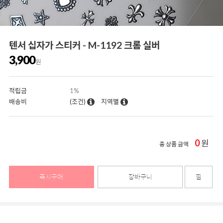
텐서 십자가 스티커 - M-1192 크롬 실버
3,900
원
적립금
1%
배송비
(조건)
지역별
0
원
총 상품 금액
즉시구매
장바구니
찜