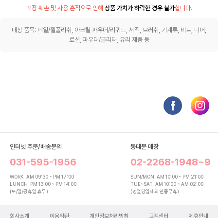
포장 훼손 및 사용 흔적으로 인해
상품 가치가 하락한 경우 불가
합니다.
대상 품목: 네일/젤폴리쉬, 아크릴 파우더/리퀴드, 서적, 브러쉬, 기계류, 비트, 니퍼,
로션, 파우더/글리터, 유리 제품 등
인터넷 주문/배송문의
동대문 매장
031-595-1956
02-2268-1948~9
WORK
AM 09:30 ~ PM 17:00
SUN/MON
AM 10:00 ~ PM 21:00
LUNCH
PM 13:00 ~ PM 14:00
TUE~SAT
AM 10:00 ~ AM 02:00
(토/일/공휴일 휴무)
(명절당일제외 연중무휴)
회사소개
이용약관
개인정보처리방침
고객센터
제휴안내