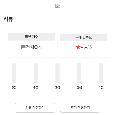
리뷰
리뷰 개수
구매 만족도
★
0
-.-
전체
개
/ 5
5점
4점
3점
2점
1점
-
-
-
-
-
리뷰 작성하기
후기 작성하기