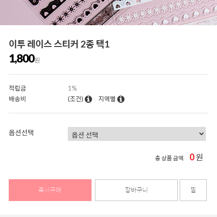
이투 레이스 스티커 2종 택1
1,800
원
적립금
1%
배송비
(조건)
지역별
옵션선택
0
원
총 상품 금액
즉시구매
장바구니
찜