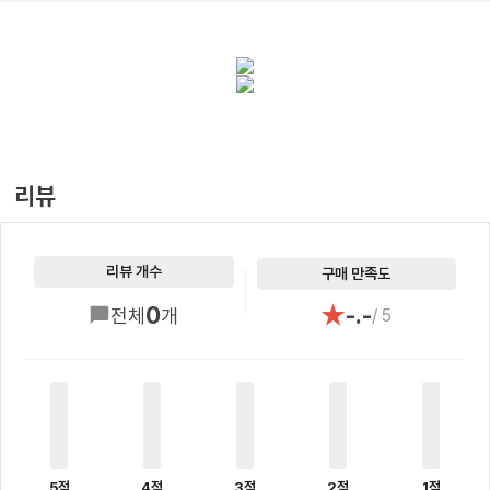
리뷰
리뷰 개수
구매 만족도
★
0
-.-
전체
개
/ 5
5점
4점
3점
2점
1점