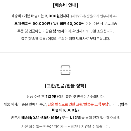
[배송비 안내]
배송비 : 기본 배송비는
3,000원
입니다.
(제주/도서/산간/오지 일부지역 추가)
도매·비회원 60,000원 / 일반회원 40,000원
이상 주문 시 무료배송
주문 및 입금확인 마감은
낮 12시
이며, 확인까지 1~3일 소요됩니다.
출고(운송장 등록) 이후의 문의는 해당 택배사로 부탁드립니다.
[교환/반품/환불 정책]
상품 수령 후
7일 이내
에만 교환 및 반품이 가능합니다.
제품 하자/파손은 판매자 부담,
단순 변심으로 인한 교환/반품은 고객 부담
입니다.
(왕복
배송비 6,000원)
반드시
배송팀(031-595-1956)
또는
1:1 문의
를 통해 먼저 접수해주세요.
사전 접수 없는 반품은 처리가 누락되거나 지연될 수 있습니다.