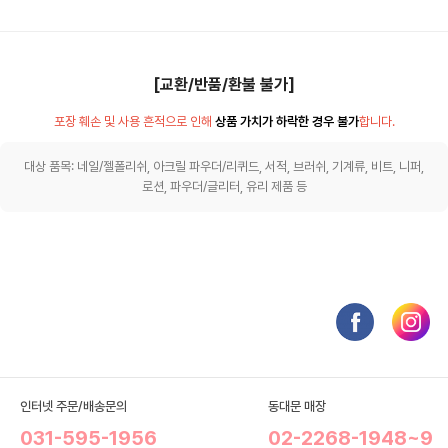
[교환/반품/환불 불가]
포장 훼손 및 사용 흔적으로 인해
상품 가치가 하락한 경우 불가
합니다.
대상 품목: 네일/젤폴리쉬, 아크릴 파우더/리퀴드, 서적, 브러쉬, 기계류, 비트, 니퍼,
로션, 파우더/글리터, 유리 제품 등
인터넷 주문/배송문의
동대문 매장
031-595-1956
02-2268-1948~9