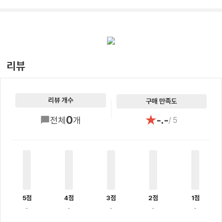
리뷰
리뷰 개수
구매 만족도
★
0
-.-
전체
개
/ 5
5점
4점
3점
2점
1점
-
-
-
-
-