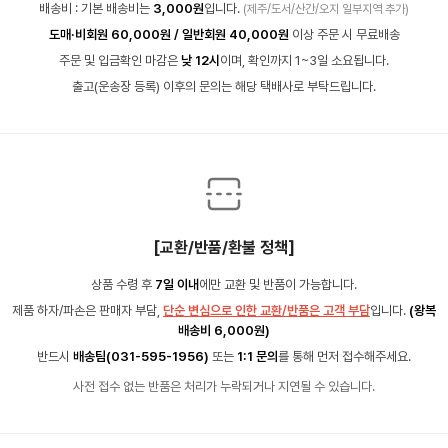
배송비 : 기본 배송비는
3,000원
입니다.
(제주/도서/산간/오지 일부지역 추가)
도매·비회원 60,000원 / 일반회원 40,000원
이상 주문 시 무료배송
주문 및 입금확인 마감은
낮 12시
이며, 확인까지 1~3일 소요됩니다.
출고(운송장 등록) 이후의 문의는 해당 택배사로 부탁드립니다.
[교환/반품/환불 정책]
상품 수령 후
7일 이내
에만 교환 및 반품이 가능합니다.
제품 하자/파손은 판매자 부담,
단순 변심으로 인한 교환/반품은 고객 부담
입니다.
(왕복
배송비 6,000원)
반드시
배송팀(031-595-1956)
또는
1:1 문의
를 통해 먼저 접수해주세요.
사전 접수 없는 반품은 처리가 누락되거나 지연될 수 있습니다.