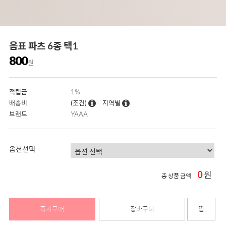
음표 파츠 6종 택1
800
원
적립금
1%
배송비
(조건)
지역별
브랜드
YAAA
옵션선택
0
원
총 상품 금액
즉시구매
장바구니
찜