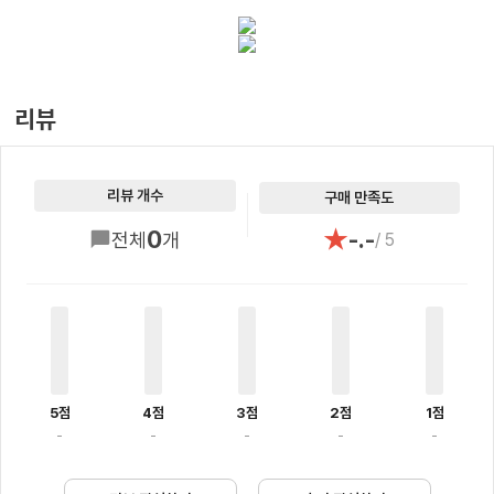
리뷰
리뷰 개수
구매 만족도
★
0
-.-
전체
개
/ 5
5점
4점
3점
2점
1점
-
-
-
-
-