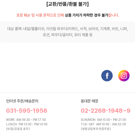
[교환/반품/환불 불가]
포장 훼손 및 사용 흔적으로 인해
상품 가치가 하락한 경우 불가
합니다.
대상 품목: 네일/젤폴리쉬, 아크릴 파우더/리퀴드, 서적, 브러쉬, 기계류, 비트, 니퍼,
로션, 파우더/글리터, 유리 제품 등
인터넷 주문/배송문의
동대문 매장
031-595-1956
02-2268-1948~9
WORK
AM 09:30 ~ PM 17:00
SUN/MON
AM 10:00 ~ PM 21:00
LUNCH
PM 13:00 ~ PM 14:00
TUE~SAT
AM 10:00 ~ AM 02:00
(토/일/공휴일 휴무)
(명절당일제외 연중무휴)