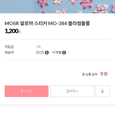
MOSR 알로하 스티커 MO-384 블라썸블룸
1,200
원
적립금
1%
배송비
(조건)
지역별
0
원
총 상품 금액
즉시구매
장바구니
찜