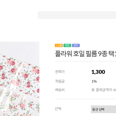
플라워 호일 필름 9종 택
1,300
판매가
적립금
1%
배송비
총 결제금액이 60
선택