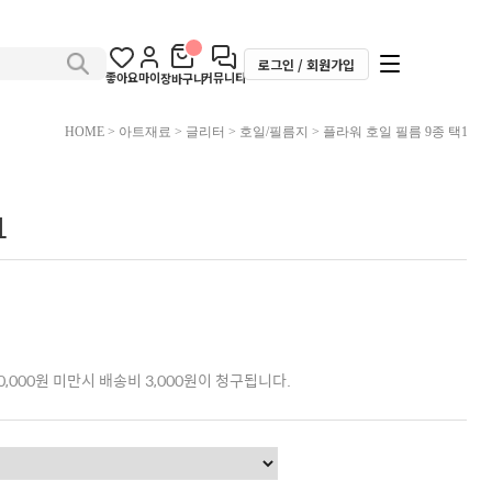
로그인 / 회원가입
좋아요
마이
커뮤니티
장바구니
HOME
>
아트재료
>
글리터
>
호일/필름지
> 플라워 호일 필름 9종 택1
1
,000원 미만시 배송비 3,000원이 청구됩니다.