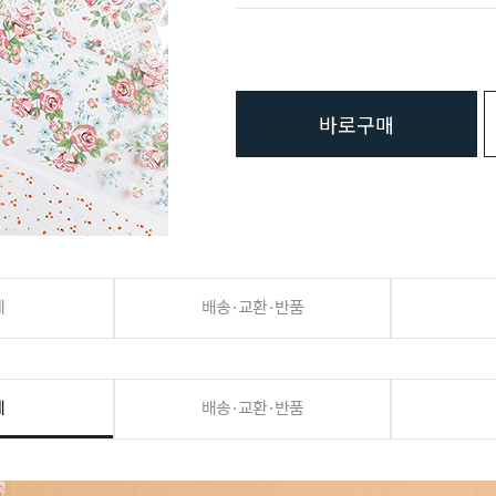
바로구매
세
배송·교환·반품
세
배송·교환·반품