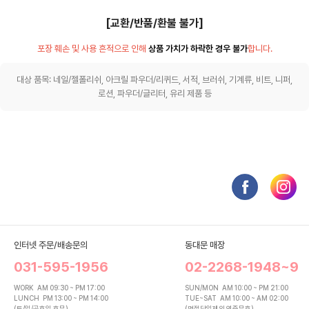
[교환/반품/환불 불가]
포장 훼손 및 사용 흔적으로 인해
상품 가치가 하락한 경우 불가
합니다.
대상 품목: 네일/젤폴리쉬, 아크릴 파우더/리퀴드, 서적, 브러쉬, 기계류, 비트, 니퍼,
로션, 파우더/글리터, 유리 제품 등
인터넷 주문/배송문의
동대문 매장
031-595-1956
02-2268-1948~9
WORK
AM 09:30 ~ PM 17:00
SUN/MON
AM 10:00 ~ PM 21:00
LUNCH
PM 13:00 ~ PM 14:00
TUE~SAT
AM 10:00 ~ AM 02:00
(토/일/공휴일 휴무)
(명절당일제외 연중무휴)