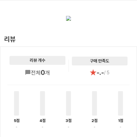
리뷰
리뷰 개수
구매 만족도
★
0
-.-
전체
개
/ 5
5점
4점
3점
2점
1점
-
-
-
-
-