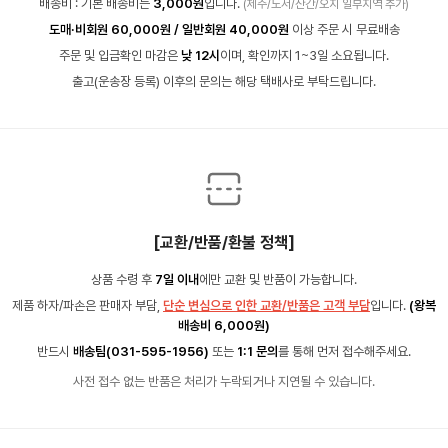
배송비 : 기본 배송비는
3,000원
입니다.
(제주/도서/산간/오지 일부지역 추가)
도매·비회원 60,000원 / 일반회원 40,000원
이상 주문 시 무료배송
주문 및 입금확인 마감은
낮 12시
이며, 확인까지 1~3일 소요됩니다.
출고(운송장 등록) 이후의 문의는 해당 택배사로 부탁드립니다.
[교환/반품/환불 정책]
상품 수령 후
7일 이내
에만 교환 및 반품이 가능합니다.
제품 하자/파손은 판매자 부담,
단순 변심으로 인한 교환/반품은 고객 부담
입니다.
(왕복
배송비 6,000원)
반드시
배송팀(031-595-1956)
또는
1:1 문의
를 통해 먼저 접수해주세요.
사전 접수 없는 반품은 처리가 누락되거나 지연될 수 있습니다.