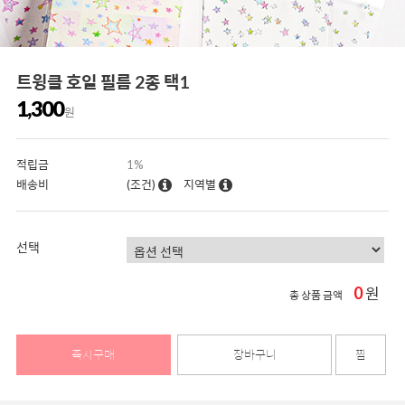
트윙클 호일 필름 2종 택1
1,300
원
적립금
1%
배송비
(조건)
지역별
선택
0
원
총 상품 금액
즉시구매
장바구니
찜