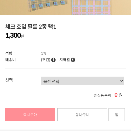
체크 호일 필름 2종 택1
1,300
원
적립금
1%
배송비
(조건)
지역별
선택
0
원
총 상품 금액
즉시구매
장바구니
찜