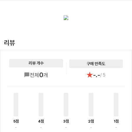
리뷰
리뷰 개수
구매 만족도
★
0
-.-
전체
개
/ 5
5점
4점
3점
2점
1점
-
-
-
-
-