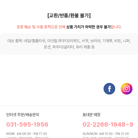
[교환/반품/환불 불가]
포장 훼손 및 사용 흔적으로 인해
상품 가치가 하락한 경우 불가
합니다.
대상 품목: 네일/젤폴리쉬, 아크릴 파우더/리퀴드, 서적, 브러쉬, 기계류, 비트, 니퍼,
로션, 파우더/글리터, 유리 제품 등
인터넷 주문/배송문의
동대문 매장
031-595-1956
02-2268-1948~9
WORK
AM 09:30 ~ PM 17:00
SUN/MON
AM 10:00 ~ PM 21:00