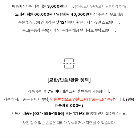
배송비 : 기본 배송비는
3,000원
입니다.
(제주/도서/산간/오지 일부지역 추가)
도매·비회원 60,000원 / 일반회원 40,000원
이상 주문 시 무료배송
주문 및 입금확인 마감은
낮 12시
이며, 확인까지 1~3일 소요됩니다.
출고(운송장 등록) 이후의 문의는 해당 택배사로 부탁드립니다.
[교환/반품/환불 정책]
상품 수령 후
7일 이내
에만 교환 및 반품이 가능합니다.
제품 하자/파손은 판매자 부담,
단순 변심으로 인한 교환/반품은 고객 부담
입니다.
(왕복
배송비 6,000원)
반드시
배송팀(031-595-1956)
또는
1:1 문의
를 통해 먼저 접수해주세요.
사전 접수 없는 반품은 처리가 누락되거나 지연될 수 있습니다.