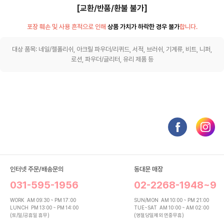
[교환/반품/환불 불가]
포장 훼손 및 사용 흔적으로 인해
상품 가치가 하락한 경우 불가
합니다.
대상 품목: 네일/젤폴리쉬, 아크릴 파우더/리퀴드, 서적, 브러쉬, 기계류, 비트, 니퍼,
로션, 파우더/글리터, 유리 제품 등
인터넷 주문/배송문의
동대문 매장
031-595-1956
02-2268-1948~9
WORK
AM 09:30 ~ PM 17:00
SUN/MON
AM 10:00 ~ PM 21:00
LUNCH
PM 13:00 ~ PM 14:00
TUE~SAT
AM 10:00 ~ AM 02:00
(토/일/공휴일 휴무)
(명절당일제외 연중무휴)