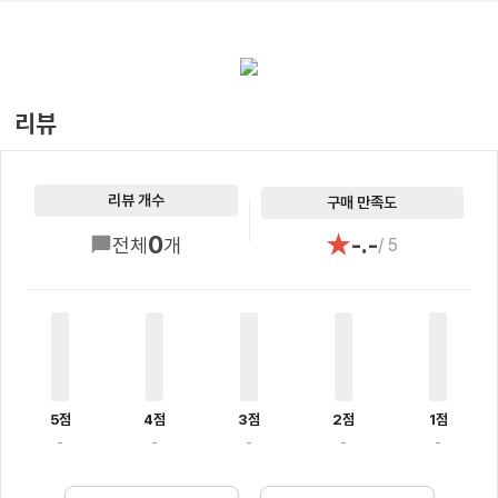
리뷰
리뷰 개수
구매 만족도
★
0
-.-
전체
개
/ 5
5점
4점
3점
2점
1점
-
-
-
-
-