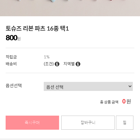
토슈즈 리본 파츠 16종 택1
800
원
적립금
1%
배송비
(조건)
지역별
옵션선택
0
원
총 상품 금액
즉시구매
장바구니
찜