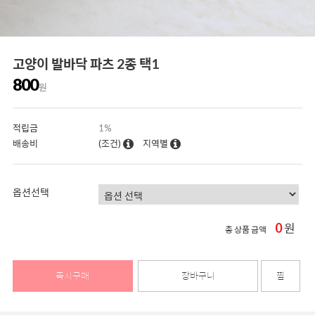
고양이 발바닥 파츠 2종 택1
800
원
적립금
1%
배송비
(조건)
지역별
옵션선택
0
원
총 상품 금액
즉시구매
장바구니
찜