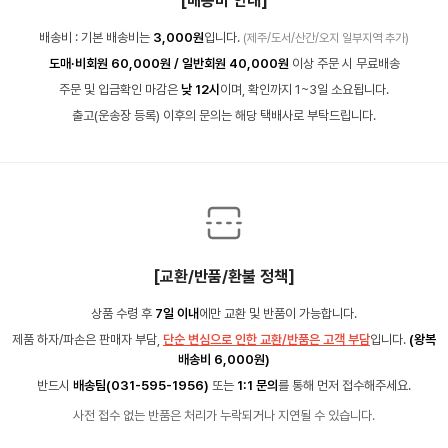
[배송비 안내]
배송비 : 기본 배송비는
3,000원
입니다.
(제주/도서/산간/오지 일부지역 추가)
도매·비회원 60,000원 / 일반회원 40,000원
이상 주문 시 무료배송
주문 및 입금확인 마감은
낮 12시
이며, 확인까지 1~3일 소요됩니다.
출고(운송장 등록) 이후의 문의는 해당 택배사로 부탁드립니다.
[교환/반품/환불 정책]
상품 수령 후
7일 이내
에만 교환 및 반품이 가능합니다.
제품 하자/파손은 판매자 부담,
단순 변심으로 인한 교환/반품은 고객 부담
입니다.
(왕복
배송비 6,000원)
반드시
배송팀(031-595-1956)
또는
1:1 문의
를 통해 먼저 접수해주세요.
사전 접수 없는 반품은 처리가 누락되거나 지연될 수 있습니다.