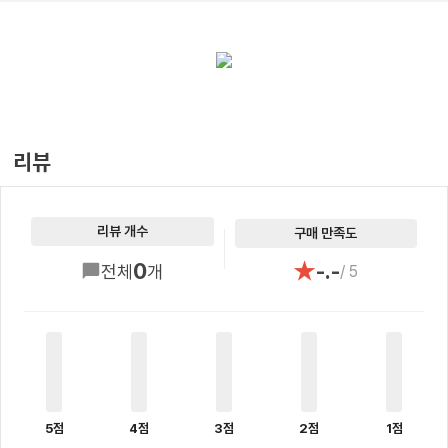
리뷰
리뷰 개수
구매 만족도
★
0
-.-
전체
개
/ 5
5점
4점
3점
2점
1점