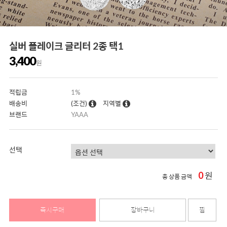
실버 플레이크 글리터 2종 택1
3,400
원
적립금
1%
배송비
(조건)
지역별
브랜드
YAAA
선택
0
원
총 상품 금액
즉시구매
장바구니
찜