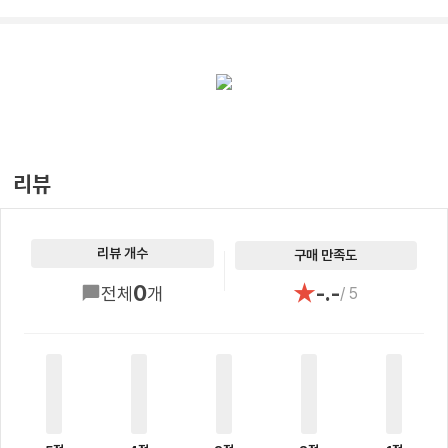
리뷰
리뷰 개수
구매 만족도
★
0
-.-
전체
개
/ 5