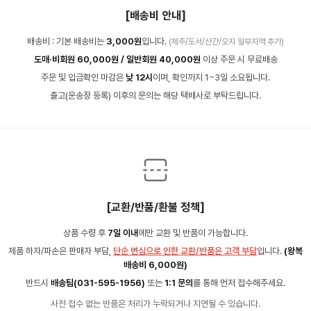
[배송비 안내]
배송비 : 기본 배송비는
3,000원
입니다.
(제주/도서/산간/오지 일부지역 추가)
도매·비회원 60,000원 / 일반회원 40,000원
이상 주문 시 무료배송
주문 및 입금확인 마감은
낮 12시
이며, 확인까지 1~3일 소요됩니다.
출고(운송장 등록) 이후의 문의는 해당 택배사로 부탁드립니다.
[교환/반품/환불 정책]
상품 수령 후
7일 이내
에만 교환 및 반품이 가능합니다.
제품 하자/파손은 판매자 부담,
단순 변심으로 인한 교환/반품은 고객 부담
입니다.
(왕복
배송비 6,000원)
반드시
배송팀(031-595-1956)
또는
1:1 문의
를 통해 먼저 접수해주세요.
사전 접수 없는 반품은 처리가 누락되거나 지연될 수 있습니다.