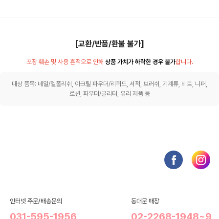
[교환/반품/환불 불가]
포장 훼손 및 사용 흔적으로 인해
상품 가치가 하락한 경우 불가
합니다.
대상 품목: 네일/젤폴리쉬, 아크릴 파우더/리퀴드, 서적, 브러쉬, 기계류, 비트, 니퍼,
로션, 파우더/글리터, 유리 제품 등
인터넷 주문/배송문의
동대문 매장
031-595-1956
02-2268-1948~9