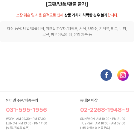
[교환/반품/환불 불가]
포장 훼손 및 사용 흔적으로 인해
상품 가치가 하락한 경우 불가
합니다.
대상 품목: 네일/젤폴리쉬, 아크릴 파우더/리퀴드, 서적, 브러쉬, 기계류, 비트, 니퍼,
로션, 파우더/글리터, 유리 제품 등
인터넷 주문/배송문의
동대문 매장
031-595-1956
02-2268-1948~9
WORK
AM 09:30 ~ PM 17:00
SUN/MON
AM 10:00 ~ PM 21:00
LUNCH
PM 13:00 ~ PM 14:00
TUE~SAT
AM 10:00 ~ AM 02:00
(토/일/공휴일 휴무)
(명절당일제외 연중무휴)