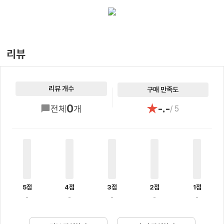
리뷰
리뷰 개수
구매 만족도
★
0
-.-
전체
개
/ 5
5점
4점
3점
2점
1점
-
-
-
-
-