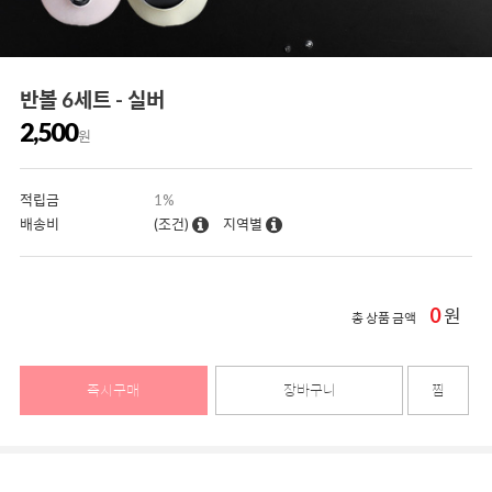
반볼 6세트 - 실버
2,500
원
적립금
1%
배송비
(조건)
지역별
0
원
총 상품 금액
즉시구매
장바구니
찜