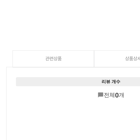
관련상품
상품상
리뷰 개수
0
전체
개