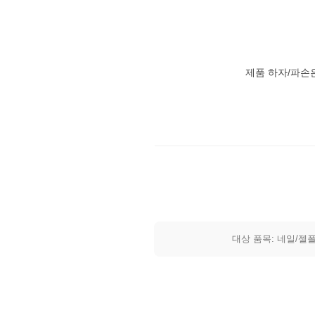
제품 하자/파손
대상 품목: 네일/젤폴