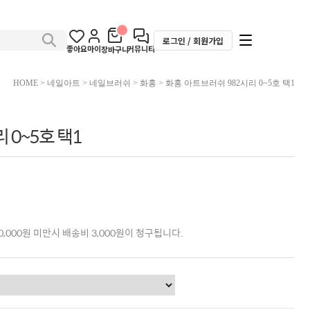
로그인 / 회원가입
좋아요
마이
커뮤니티
장바구니
HOME
>
네일아트
>
네일브러쉬
>
화홍
> 화홍 아트브러쉬 982시리 0~5호 택1
 0~5호 택1
,000원 미만시 배송비 3,000원이 청구됩니다.