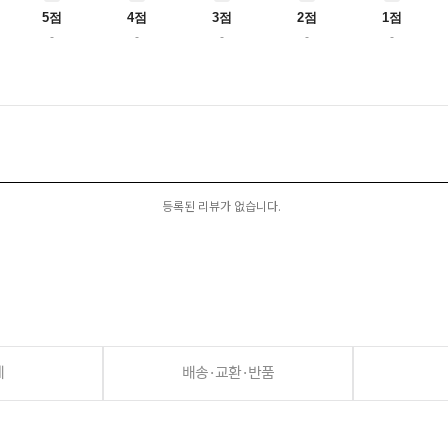
5점
4점
3점
2점
1점
-
-
-
-
-
등록된 리뷰가 없습니다.
세
배송·교환·반품