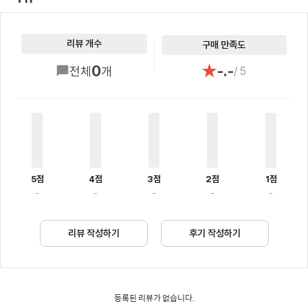
리뷰 개수
구매 만족도
★
0
-.-
전체
개
/ 5
5점
4점
3점
2점
1점
-
-
-
-
-
리뷰 작성하기
후기 작성하기
등록된 리뷰가 없습니다.