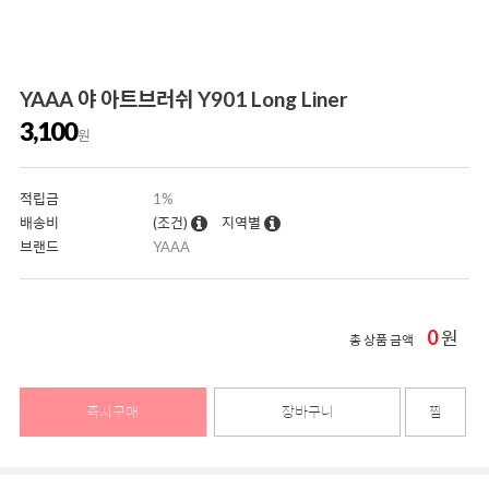
YAAA 야 아트브러쉬 Y901 Long Liner
3,100
원
적립금
1%
배송비
(조건)
지역별
브랜드
YAAA
0
원
총 상품 금액
즉시구매
장바구니
찜