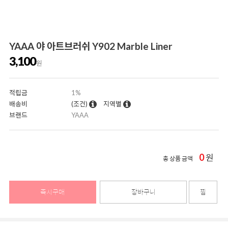
YAAA 야 아트브러쉬 Y902 Marble Liner
3,100
원
적립금
1%
배송비
(조건)
지역별
브랜드
YAAA
0
원
총 상품 금액
즉시구매
장바구니
찜