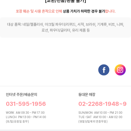
[교환/반품/환불 불가]
포장 훼손 및 사용 흔적으로 인해
상품 가치가 하락한 경우 불가
합니다.
대상 품목: 네일/젤폴리쉬, 아크릴 파우더/리퀴드, 서적, 브러쉬, 기계류, 비트, 니퍼,
로션, 파우더/글리터, 유리 제품 등
인터넷 주문/배송문의
동대문 매장
031-595-1956
02-2268-1948~9
WORK
AM 09:30 ~ PM 17:00
SUN/MON
AM 10:00 ~ PM 21:00
LUNCH
PM 13:00 ~ PM 14:00
TUE~SAT
AM 10:00 ~ AM 02:00
(토/일/공휴일 휴무)
(명절당일제외 연중무휴)