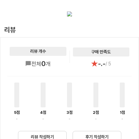
리뷰
리뷰 개수
구매 만족도
★
0
-.-
전체
개
/ 5
5점
4점
3점
2점
1점
-
-
-
-
-
리뷰 작성하기
후기 작성하기